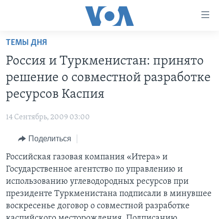
Линки
доступности
Перейти
ТЕМЫ ДНЯ
на
ГЛАВНОЕ
Россия и Туркменистан: принято
основной
ПРОГРАММЫ
контент
решение о совместной разработке
ПРОЕКТЫ
Перейти
АМЕРИКА
ресурсов Каспия
к
ЭКСПЕРТИЗА
НОВОСТИ ЗА МИНУТУ
УЧИМ АНГЛИЙСКИЙ
основной
14 Сентябрь, 2009 03:00
ИНТЕРВЬЮ
ИТОГИ
НАША АМЕРИКАНСКАЯ ИСТОРИЯ
навигации
Перейти
Поделиться
ФАКТЫ ПРОТИВ ФЕЙКОВ
ПОЧЕМУ ЭТО ВАЖНО?
А КАК В АМЕРИКЕ?
в
Российская газовая компания «Итера» и
ЗА СВОБОДУ ПРЕССЫ
ДИСКУССИЯ VOA
АРТЕФАКТЫ
поиск
Государственное агентство по управлению и
УЧИМ АНГЛИЙСКИЙ
ДЕТАЛИ
АМЕРИКАНСКИЕ ГОРОДКИ
использованию углеводородных ресурсов при
ВИДЕО
президенте Туркменистана подписали в минувшее
НЬЮ-ЙОРК NEW YORK
ТЕСТЫ
воскресенье договор о совместной разработке
ПОДПИСКА НА НОВОСТИ
АМЕРИКА. БОЛЬШОЕ ПУТЕШЕСТВИЕ
каспийского месторождения. Подписанию