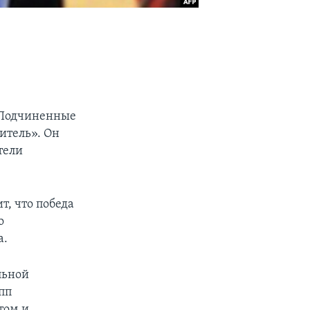
. Подчиненные
итель». Он
тели
, что победа
о
а.
льной
пп
том и