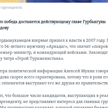
т президента
то победа достанется действующему главе Гурбангулы
дову
ердымухамедов впервые пришел к власти в 2007 году
го 54-летнего мужчину «Аркадаг», что значит «покров
ремьер-министр, и командующий войсками. Законода
у титул «Герой Туркменистана».
тра политической информации Алексей Мухин говорит
ова скорее всего гарантирована, потому что в роли ег
 оппонентов выступают его же друзья из правительств
т, что большое число кандидатов, выступающих в реа
президенту, не представляют интереса для главных гру
 Им противостоит кандидат, который управляет бюдже