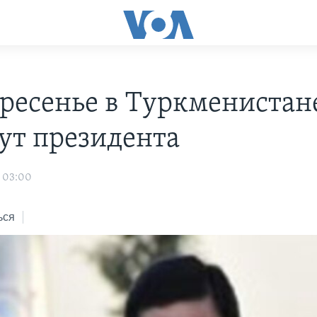
кресенье в Туркменистан
ут президента
2 03:00
ься