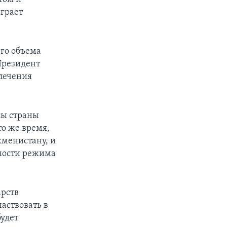
грает
его объема
Президент
влечения
сы страны
то же время,
кменистану, и
имости режима
арств
аствовать в
будет