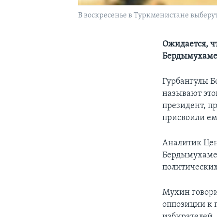
В воскресенье в Туркменистане выберу
Ожидается, ч
Бердымухаме
Гурбангулы Б
называют это
президент, п
присвоили ем
Аналитик Цен
Бердымухамед
политических
Мухин говори
оппозиции к 
избирателей.