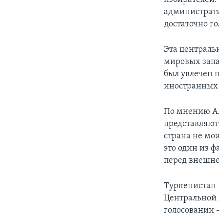
администрати
достаточно го
Эта централь
мировых запа
был увлечен 
иностранных 
По мнению Ал
представляют
страна не мо
это один из 
перед внешне
Туркенистан –
Центральной 
голосовании –