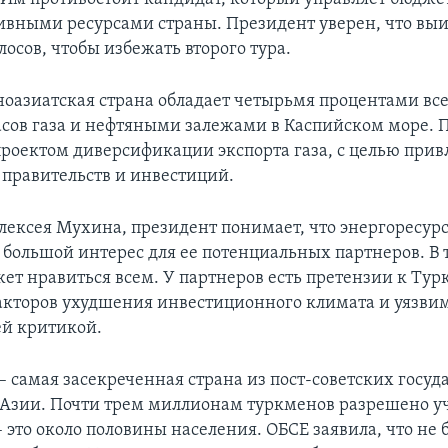
вными ресурсами страны. Президент уверен, что выи
лосов, чтобы избежать второго тура.
ноазиатская страна обладает четырьмя процентами вс
сов газа и нефтяными залежами в Каспийском море. 
проектом диверсификации экспорта газа, с целью при
правительств и инвестиций.
ексея Мухина, президент понимает, что энергоресур
 большой интерес для ее потенциальных партнеров. В 
жет нравиться всем. У партнеров есть претензии к Тур
факторов ухудшения инвестиционного климата и уязв
й критикой.
 самая засекреченная страна из пост-советских госуд
Азии. Почти трем миллионам туркменов разрешено уч
 это около половины населения. ОБСЕ заявила, что не 