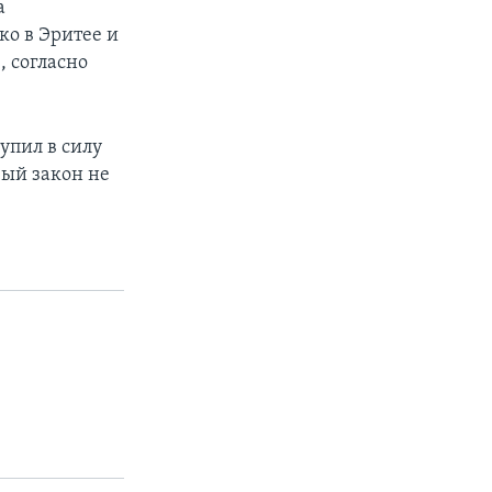
а
ко в Эритее и
 согласно
упил в силу
вый закон не