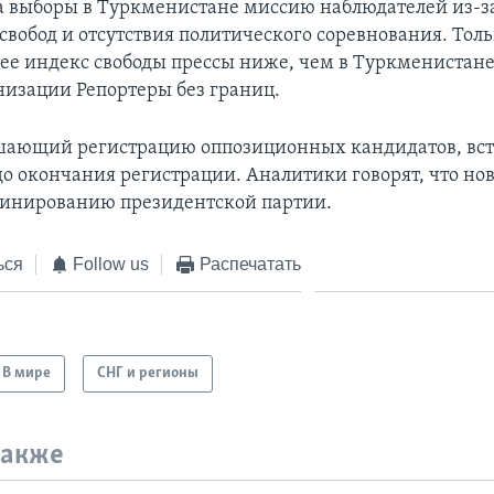
а выборы в Туркменистане миссию наблюдателей из-з
свобод и отсутствия политического соревнования. Толь
ее индекс свободы прессы ниже, чем в Туркменистане,
изации Репортеры без границ.
шающий регистрацию оппозиционных кандидатов, вст
 до окончания регистрации. Аналитики говорят, что но
минированию президентской партии.
ься
Follow us
Распечатать
В мире
СНГ и регионы
также