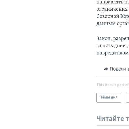
направлять н
ограничения 
Северной Кор
данным орган
Закон, разре
за пять дней
навредит до
Поделит
This item is part of
Темы дня
Читайте 