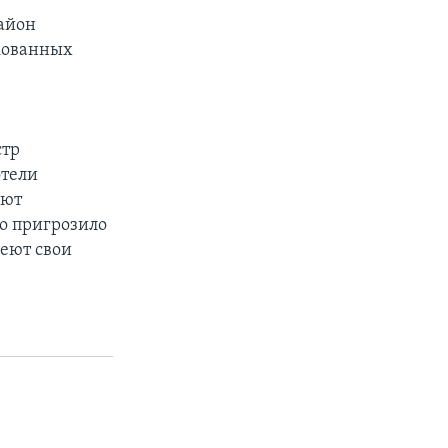
айон
ркованных
стр
отели
ают
но пригрозило
еют свои