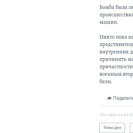
Бомба была з
происшествия
машин.
Никто пока не
представител
внутренних д
причинить ма
причастности
военным втор
базы.
Поделит
This item is part of
Темы дня