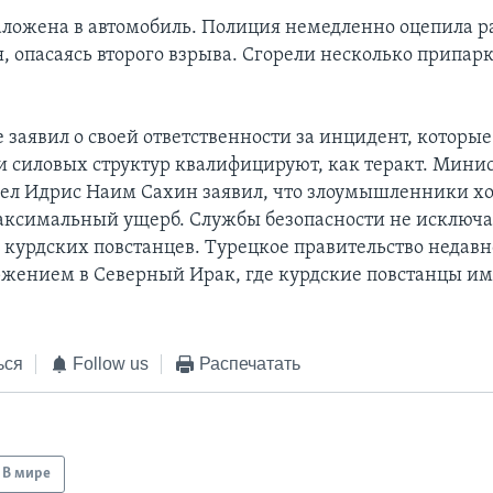
аложена в автомобиль. Полиция немедленно оцепила р
, опасаясь второго взрыва. Сгорели несколько припа
 заявил о своей ответственности за инцидент, которые
и силовых структур квалифицируют, как теракт. Мини
ел Идрис Наим Сахин заявил, что злоумышленники х
ксимальный ущерб. Службы безопасности не исключ
 курдских повстанцев. Турецкое правительство недав
жением в Северный Ирак, где курдские повстанцы им
ься
Follow us
Распечатать
В мире