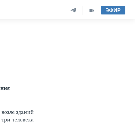
ЭФИР
ения
 возле зданий
 три человека