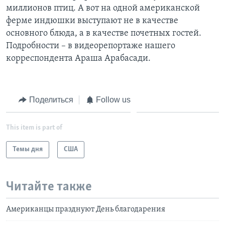
миллионов птиц. А вот на одной американской
Learning English
ферме индюшки выступают не в качестве
основного блюда, а в качестве почетных гостей.
СОЦИАЛЬНЫЕ СЕТИ
Подробности – в видеорепортаже нашего
корреспондента Араша Арабасади.
Языки
Поделиться
Follow us
This item is part of
Темы дня
США
Читайте также
Американцы празднуют День благодарения