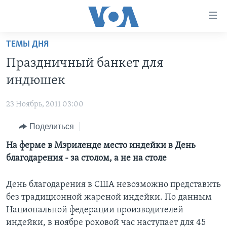
Линки
доступности
Перейти
ТЕМЫ ДНЯ
на
ГЛАВНОЕ
Праздничный банкет для
основной
ПРОГРАММЫ
контент
индюшек
ПРОЕКТЫ
Перейти
АМЕРИКА
к
23 Ноябрь, 2011 03:00
ЭКСПЕРТИЗА
НОВОСТИ ЗА МИНУТУ
УЧИМ АНГЛИЙСКИЙ
основной
Поделиться
ИНТЕРВЬЮ
ИТОГИ
НАША АМЕРИКАНСКАЯ ИСТОРИЯ
навигации
Перейти
ФАКТЫ ПРОТИВ ФЕЙКОВ
На ферме в Мэриленде место индейки в День
ПОЧЕМУ ЭТО ВАЖНО?
А КАК В АМЕРИКЕ?
в
благодарения - за столом, а не на столе
ЗА СВОБОДУ ПРЕССЫ
ДИСКУССИЯ VOA
АРТЕФАКТЫ
поиск
УЧИМ АНГЛИЙСКИЙ
ДЕТАЛИ
АМЕРИКАНСКИЕ ГОРОДКИ
День благодарения в США невозможно представить
без традиционной жареной индейки. По данным
ВИДЕО
НЬЮ-ЙОРК NEW YORK
ТЕСТЫ
Национальной федерации производителей
ПОДПИСКА НА НОВОСТИ
АМЕРИКА. БОЛЬШОЕ ПУТЕШЕСТВИЕ
индейки, в ноябре роковой час наступает для 45