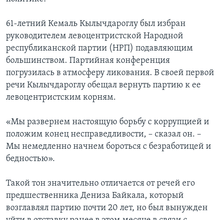
Learning English
61-летний Кемаль Кылычдароглу был избран
руководителем левоцентристской Народной
СОЦИАЛЬНЫЕ СЕТИ
республиканской партии (НРП) подавляющим
большинством. Партийная конференция
погрузилась в атмосферу ликования. В своей первой
речи Кылычдароглу обещал вернуть партию к ее
Языки
левоцентристским корням.
«Мы развернем настоящую борьбу с коррупцией и
положим конец несправедливости, – сказал он. –
Мы немедленно начнем бороться с безработицей и
бедностью».
Такой тон значительно отличается от речей его
предшественника Дениза Байкала, который
возглавлял партию почти 20 лет, но был вынужден