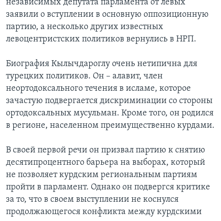
независимых депутата парламента от левых
заявили о вступлении в основную оппозиционную
партию, а несколько других известных
левоцентристских политиков вернулись в НРП.
Биография Кылычдароглу очень нетипична для
турецких политиков. Он – алавит, член
неортодоксального течения в исламе, которое
зачастую подвергается дискриминации со стороны
ортодоксальных мусульман. Кроме того, он родился
в регионе, населенном преимущественно курдами.
В своей первой речи он призвал партию к снятию
десятипроцентного барьера на выборах, который
не позволяет курдским региональным партиям
пройти в парламент. Однако он подвергся критике
за то, что в своем выступлении не коснулся
продолжающегося конфликта между курдскими