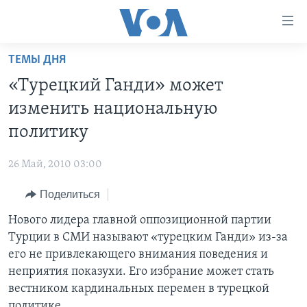
Линки
доступности
Перейти
ТЕМЫ ДНЯ
на
ГЛАВНОЕ
«Турецкий Ганди» может
основной
ПРОГРАММЫ
контент
изменить национальную
ПРОЕКТЫ
Перейти
АМЕРИКА
политику
к
ЭКСПЕРТИЗА
НОВОСТИ ЗА МИНУТУ
УЧИМ АНГЛИЙСКИЙ
основной
26 Май, 2010 03:00
ИНТЕРВЬЮ
ИТОГИ
НАША АМЕРИКАНСКАЯ ИСТОРИЯ
навигации
Перейти
Поделиться
ФАКТЫ ПРОТИВ ФЕЙКОВ
ПОЧЕМУ ЭТО ВАЖНО?
А КАК В АМЕРИКЕ?
в
Нового лидера главной оппозиционной партии
ЗА СВОБОДУ ПРЕССЫ
ДИСКУССИЯ VOA
АРТЕФАКТЫ
поиск
Турции в СМИ называют «турецким Ганди» из-за
УЧИМ АНГЛИЙСКИЙ
ДЕТАЛИ
АМЕРИКАНСКИЕ ГОРОДКИ
его не привлекающего внимания поведения и
ВИДЕО
неприятия показухи. Его избрание может стать
НЬЮ-ЙОРК NEW YORK
ТЕСТЫ
вестником кардинальных перемен в турецкой
ПОДПИСКА НА НОВОСТИ
АМЕРИКА. БОЛЬШОЕ ПУТЕШЕСТВИЕ
политике.