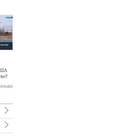
США
тво?
пизоды