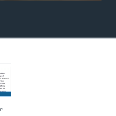
EMBED
у: