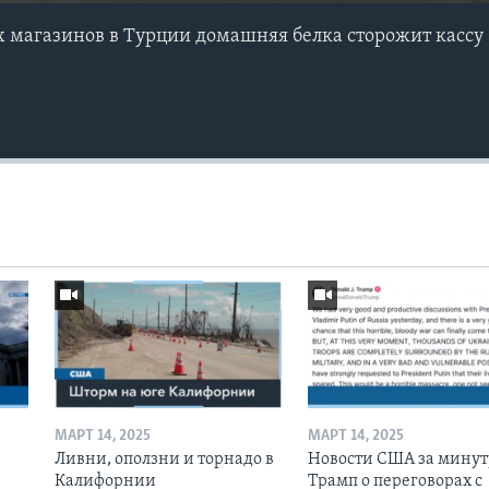
 магазинов в Турции домашняя белка сторожит кассу
МАРТ 14, 2025
МАРТ 14, 2025
Ливни, оползни и торнадо в
Новости США за минут
Калифорнии
Трамп о переговорах с