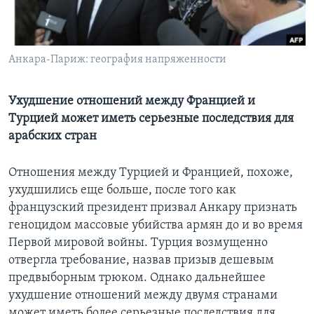
Learning English
Анкара-Париж: география напряженности
СОЦИАЛЬНЫЕ СЕТИ
Ухудшение отношений между Францией и
Турцией может иметь серьезные последствия для
Языки
арабских стран
Отношения между Турцией и Францией, похоже,
ухудшились еще больше, после того как
французский президент призвал Анкару признать
геноцидом массовые убийства армян до и во время
Первой мировой войны. Турция возмущенно
отвергла требование, назвав призыв дешевым
предвыборным трюком. Однако дальнейшее
ухудшение отношений между двумя странами
может иметь более серьезные последствия для