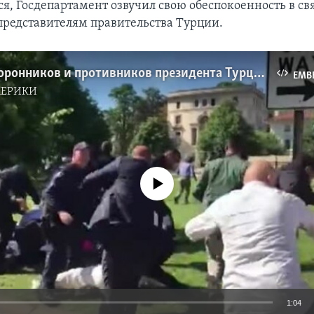
я, Госдепартамент озвучил свою обеспокоенность в свя
редставителям правительства Турции.
Встреча сторонников и противников президента Турции Реджепа Тайипа Эрдогана у турецкого посольства в Вашингтоне в среду закончилась дракой
EMB
МЕРИКИ
No media source currently available
1:04