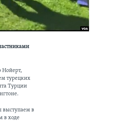
участниками
р Нойерт,
ем турецких
нта Турции
нгтоне.
ы выступаем в
м в ходе