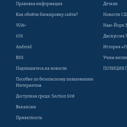
Правовая информация
Детали
Как обойти блокировку сайта?
Новости СШ
VOA+
Нью-Йорк 
iOS
Дискуссия 
Android
История «Г
RSS
Учим англ
Learning English
Подпишитесь на новости
ПОЗИЦИЯ 
Пособие по безопасному пользованию
СОЦИАЛЬНЫЕ СЕТИ
Интернетом
Доступная среда: Section 508
Вакансии
Приватность
Языки