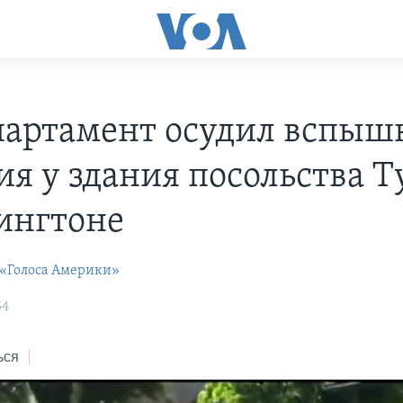
партамент осудил вспыш
ия у здания посольства 
ингтоне
 «Голоса Америки»
54
ься