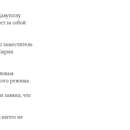
авутоглу
ет за собой
ко заместитель
 Сирии
словам
кого режима.
 заявил, что
о ничто не