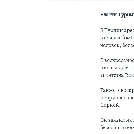
Власти Турци
В Турции аре
взрывов бомб 
человек, боле
В воскресень
что эти девя
агентства Reu
Также в воск
непричастнос
Сирией.
Он заявил на 
безосновател