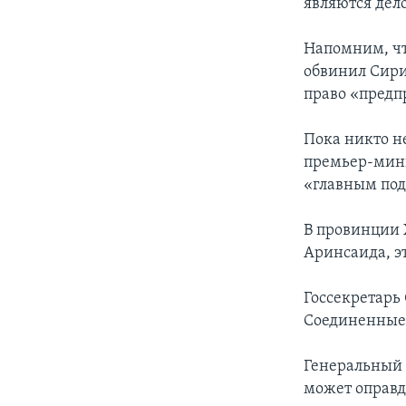
являются дел
Напомним, чт
обвинил Сирию
право «предп
Пока никто не
премьер-мини
«главным по
В провинции 
Аринсаида, э
Госсекретарь
Соединенные
Генеральный 
может оправд