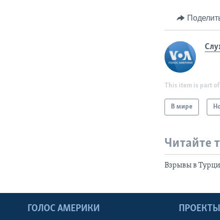
Поделит
Слу
This item is part of
В мире
Н
Читайте 
Взрывы в Турц
ГОЛОС АМЕРИКИ
ПРОЕКТ