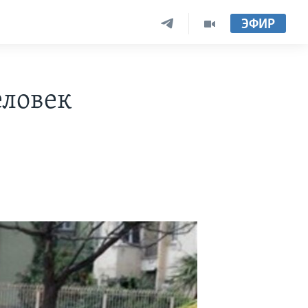
ЭФИР
еловек