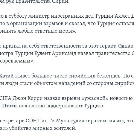
ом рук правительства Сирии.
о в субботу министр иностранных дел Турции Ахмет Д
 в организации взрывов и сказал, что Турция оставля
ринять любые ответные меры».
 принял на себя ответственности за этот теракт. Одна
стра Турции Булент Аринсаид назвал правительство
дозреваемым».
Хатай живет большое число сирийских беженцев. По 
ти люди стали объектом нападений со стороны сирийс
 США Джон Керри назвал взрывы «ужасной» новостью и
 Штаты полностью поддерживают Турцию.
секретарь ООН Пан Ги Мун осудил теракт и заявил, чт
ать убийство мирных жителей.