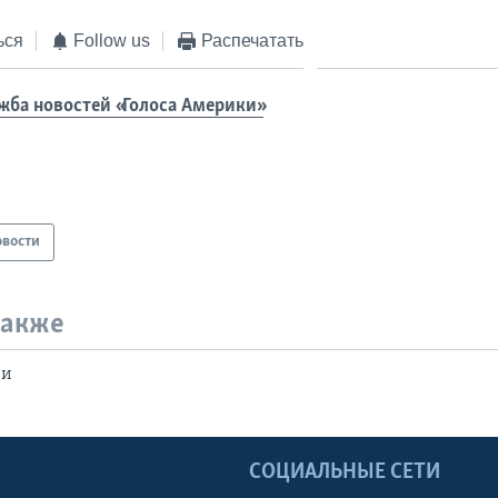
ься
Follow us
Распечатать
жба новостей «Голоса Америки»
овости
также
ии
Ы
СОЦИАЛЬНЫЕ СЕТИ