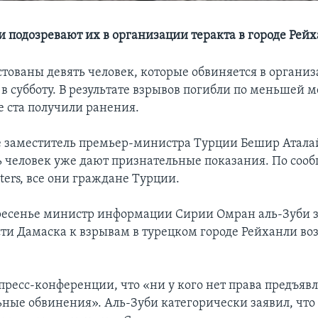
и подозревают их в организации теракта в городе Рей
стованы девять человек, которые обвиняется в органи
в субботу. В результате взрывов погибли по меньшей м
е ста получили ранения.
е заместитель премьер-министра Турции Бешир Атала
ть человек уже дают признательные показания. По со
ters, все они граждане Турции.
ресенье министр информации Сирии Омран аль-Зуби з
ти Дамаска к взрывам в турецком городе Рейханли во
пресс-конференции, что «ни у кого нет права предъяв
ьные обвинения». Аль-Зуби категорически заявил, что