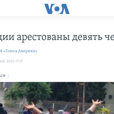
ции арестованы девять ч
ей «Голоса Америки»
й, 2013 17:17
ься