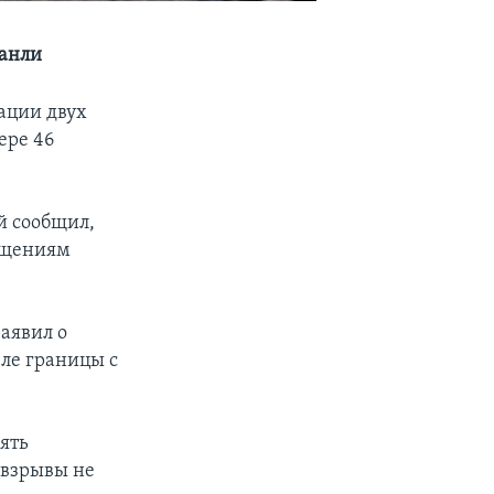
ханли
зации двух
ере 46
й сообщил,
общениям
аявил о
зле границы с
лять
 взрывы не