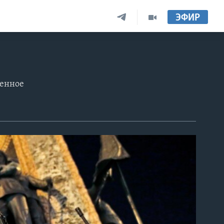
ЭФИР
оенное