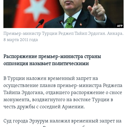
Learning English
СОЦИАЛЬНЫЕ СЕТИ
Премьер-министр Турции Реджеп Тайип Эрдоган. Анкара.
8 марта 2011 года
Языки
Распоряжение премьер-министра страны
оппозиция называет политическими
В Турции наложен временный запрет на
осуществление планов премьер-министра Реджепа
Тайипа Эрдогана, отдавшего распоряжение о сносе
монумента, воздвигнутого на востоке Турции в
честь дружбы с соседней Армении.
Суд города Эрзурум наложил временный запрет на