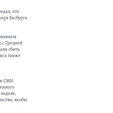
едал, что
ера Басбурга
ованием
 с Грецией
ыли сбить
лись также
ая СМИ
оенного
 неделе,
льства, якобы