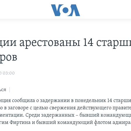
ции арестованы 14 старш
ров
0 03:00
ься
иция сообщила о задержании в понедельник 14 старш
ю в заговоре с целью свержения действующего правит
риентации. Среди задержанных – бывший командующ
агим Фиртина и бывший командующий флотом адмира