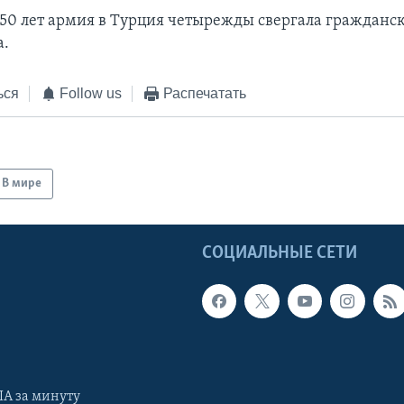
 50 лет армия в Турция четырежды свергала гражданс
а.
ься
Follow us
Распечатать
В мире
Ы
СОЦИАЛЬНЫЕ СЕТИ
А за минуту