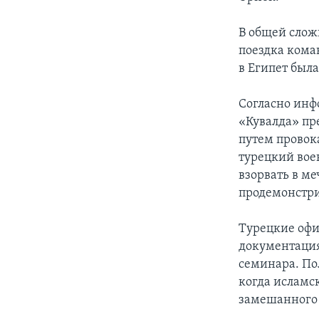
В общей слож
поездка кома
в Египет был
Согласно инф
«Кувалда» пр
путем провок
турецкий вое
взорвать в ме
продемонстри
Турецкие офи
документация
семинара. По
когда исламс
замешанного 