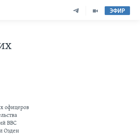
ЭФИР
их
их офицеров
ельства
ий ВВС
л Озден