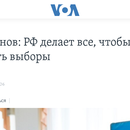
ов: РФ делает все, чтоб
ть выборы
:06
ься