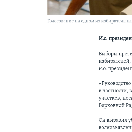
Голосование на одном из избирательных
И.о. президе
Выборы прези
избирателей,
и.о. президе
«Руководство
в частности, 
участков, нес
Верховной Ра
Он выразил у
волеизъявлен