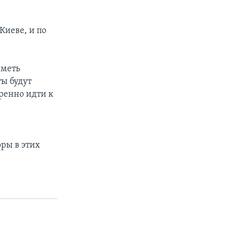
Киеве, и по
иметь
ты будут
ренно идти к
х
ры в этих