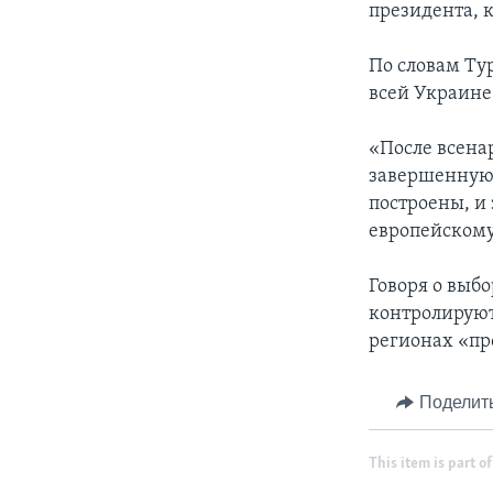
президента, 
По словам Тур
всей Украине
«После всена
завершенную 
построены, и
европейскому
Говоря о выб
контролируют
регионах «пр
Поделит
This item is part of