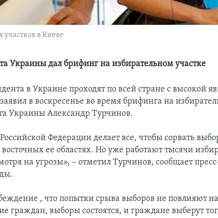
 участков в Киеве
нта Украины дал брифинг на избирательном участке
дента в Украине проходят по всей стране с высокой я
 заявил в воскресенье во время брифинга на избирате
нта Украины Александр Турчинов.
 Российской Федерации делает все, чтобы сорвать выбо
в восточных ее областях. Но уже работают тысячи изб
мотря на угрозы», – отметил Турчинов, сообщает прес
ды.
беждение , что попытки срыва выборов не повлияют н
ие граждан, выборы состоятся, и граждане выберут то