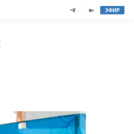
ЭФИР
ы