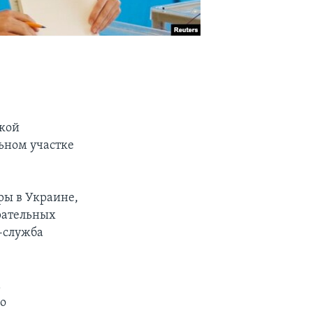
вкой
льном участке
ры в Украине,
ирательных
с-служба
а
го