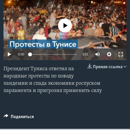
Learning English
No media source currently available
СОЦИАЛЬНЫЕ СЕТИ
Языки
0:00
3:01
Прямая ссылка
Президент Туниса ответил на
народные протесты по поводу
пандемии и спада экономики роспуском
парламента и пригрозил применить силу
Поделиться