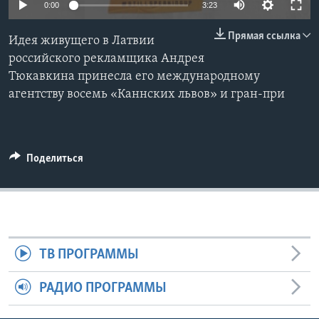
0:00
3:23
Learning English
Прямая ссылка
Идея живущего в Латвии
российского рекламщика Андрея
СОЦИАЛЬНЫЕ СЕТИ
Тюкавкина принесла его международному
агентству восемь «Каннских львов» и гран-при
Языки
Поделиться
ТВ ПРОГРАММЫ
РАДИО ПРОГРАММЫ