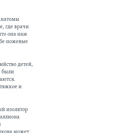
оанатомы
е, где врачи
что она нам
себе ножевые
ийство детей,
й были
аются.
 тяжкое и
ый изолятор
миллиона
й
нкова может