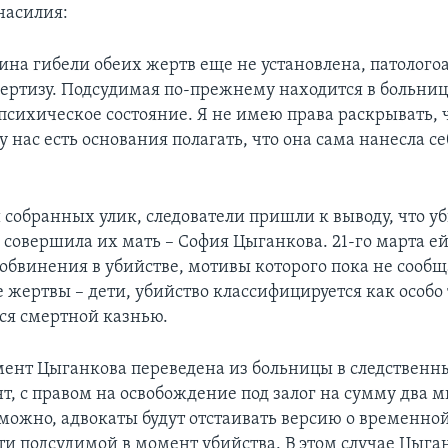
насилия:
ина гибели обеих жертв еще не установлена, патолог
пертизу. Подсудимая по-прежнему находится в больниц
 психическое состояние. Я не имею права раскрывать, 
у нас есть основания полагать, что она сама нанесла 
 собранных улик, следователи пришли к выводу, что уб
, совершила их мать – София Цыганкова. 21-го марта е
обвинения в убийстве, мотивы которого пока не сообщ
 жертвы – дети, убийство классифицируется как особо
ся смертной казнью.
ент Цыганкова переведена из больницы в следственн
нт, с правом на освобождение под залог на сумму два 
зможно, адвокаты будут отстаивать версию о временно
и подсудимой в момент убийства. В этом случае Цыга