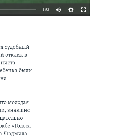
1:53
EMBED
SHARE
ся судебный
й отклик в
аниста
ребенка были
ене
что молодая
ди, знавшие
ицательно
ужбе «Голоса
ph Людмила