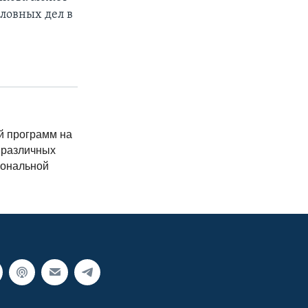
оловных дел в
й программ на
 различных
иональной