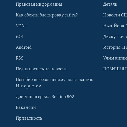
Правовая информация
Детали
Как обойти блокировку сайта?
Новости СШ
VOA+
Нью-Йорк 
iOS
Дискуссия 
Android
История «Г
RSS
Учим англ
Learning English
Подпишитесь на новости
ПОЗИЦИЯ 
Пособие по безопасному пользованию
СОЦИАЛЬНЫЕ СЕТИ
Интернетом
Доступная среда: Section 508
Вакансии
Приватность
Языки