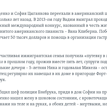
енко и София Цыганкова переехали в американский ш
олько лет назад. В 2013-ом году Вадим выиграл прохо
жный международный конкурс, названный в честь жит
енитого американского пианиста – Вана Клиберна. Поб
учает 50 тысяч долларов и помощь в организации гаст
 счастливая иммигрантская семья получила «путевку в
о в прошлом году, прожив вместе пять лет, супруги по
ькие дочери – 5-летняя Ника и годовалая Микела – ост
тец регулярно их навещал в их доме в пригороде Форт-
рук.
ообщил шеф полиции Бэнбрука, придя в дом Софии на п
денко нашел жену в шоковом состоянии, с кровоточащ
ми на теле и на руках, а обоих детей – мертвыми, но