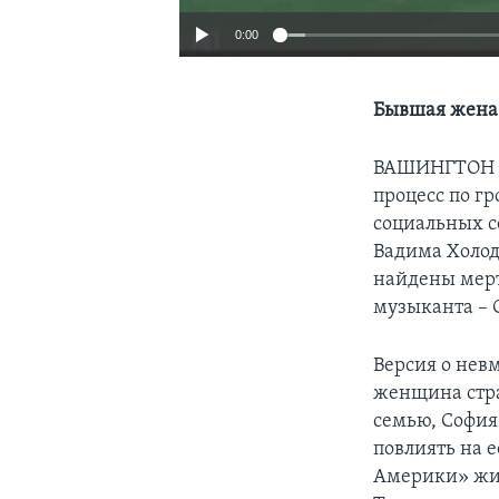
0:00
Бывшая жена 
ВАШИНГТОН
процесс по г
социальных с
Вадима Холод
найдены мерт
музыканта – 
Версия о нев
женщина стра
семью, София
повлиять на е
Америки» жит