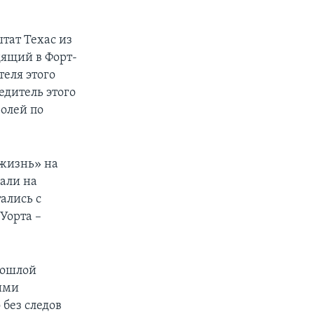
тат Техас из
дящий в Форт-
еля этого
едитель этого
ролей по
 жизнь» на
дали на
ались с
Уорта –
рошлой
ими
 без следов