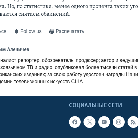
а. Но, по статистике, менее одного процента таких уг
ваются снятием обвинений.
ься
Follow us
Распечатать
им Аленичев
налист, репортер, обозреватель, продюсер; автор и ведущи
скоязычном ТВ и радио; опубликовал более тысячи статей в
риканских изданиях; за свою работу удостоен награды Нац
демии телевизионных искусств США
Ы
СОЦИАЛЬНЫЕ СЕТИ