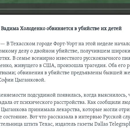
Вадима Холоденко обвиняется в убийстве их детей
 —
В Техасском городе Форт-Уорт на этой неделе начал
ромкому делу о двойном убийстве, получившем широки
етях. В семье всемирно известного русскоязычного пи
енко, живущего в США, произошла трагедия. Оба его 
выми; обвинения в убийстве предъявлены бывшей ж
Софии Цыганковой.
меняемости подсудимой появилась, когда выяснилось, 
дала от психического расстройства. Как сообщили лю
 Цыганкова принимала лекарства, которые могли отр
е состояние. Вот что рассказала в интервью Русской сл
ельница штата Техас, издатель газеты Dallas Telegra