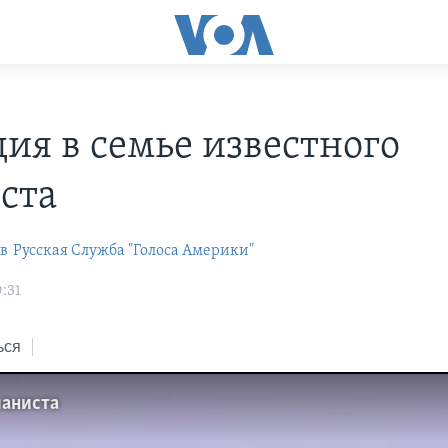
дия в семье известного
ста
в
Русская Служба "Голоса Америки"
:31
ься
ианиста