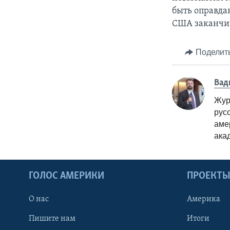
быть оправдан
США заканчи
Поделит
Вад
Жур
рус
аме
ака
ГОЛОС АМЕРИКИ
ПРОЕКТ
О нас
Америка
Пишите нам
Итоги