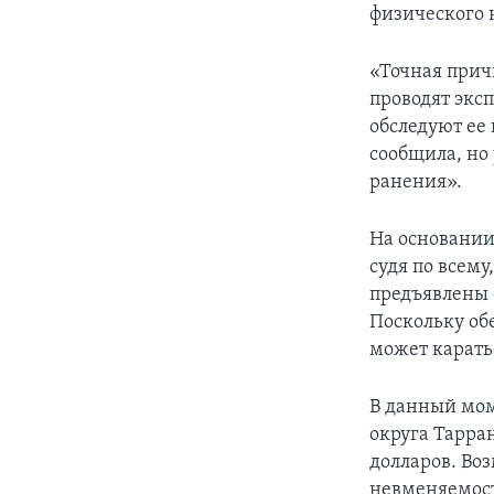
физического 
«Точная прич
проводят экс
обследуют ее
сообщила, но 
ранения».
На основании
судя по всему
предъявлены 
Поскольку обе
может карать
В данный мом
округа Тарра
долларов. Во
невменяемост