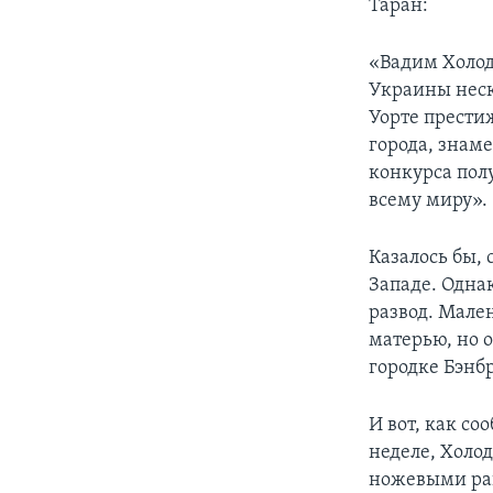
Таран:
«Вадим Холод
Украины неск
Уорте прести
города, знам
конкурса пол
всему миру».
Казалось бы,
Западе. Однак
развод. Мален
матерью, но о
городке Бэнб
И вот, как с
неделе, Холо
ножевыми рана