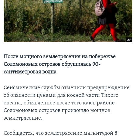
Learning English
СОЦИАЛЬНЫЕ СЕТИ
Языки
После мощного землетрясения на побережье
Соломоновых островов обрушилась 90-
сантиметровая волна
Сейсмические службы отменили предупреждение
об опасности цунами для южной части Тихого
океана, объявленное после того как в районе
Соломоновых островов произошло мощное
землетрясение.
Сообщается, что землетрясение магнитудой 8