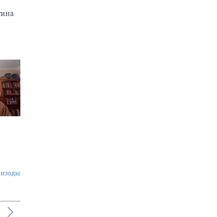
тина
пизоды