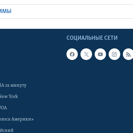
АММЫ
Ы
СОЦИАЛЬНЫЕ СЕТИ
А за минуту
New York
VOA
олоса Америки»
ийский