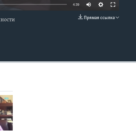
4:39
Прямая ссылка
нности
EMBED