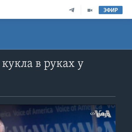
ЭФИР
кукла в руках у
EMBED