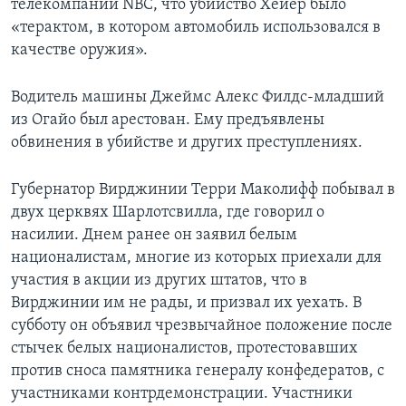
телекомпании NBC, что убийство Хейер было
«терактом, в котором автомобиль использовался в
качестве оружия».
Водитель машины Джеймс Алекс Филдс-младший
из Огайо был арестован. Ему предъявлены
обвинения в убийстве и других преступлениях.
Губернатор Вирджинии Терри Маколифф побывал в
двух церквях Шарлотсвилла, где говорил о
насилии. Днем ранее он заявил белым
националистам, многие из которых приехали для
участия в акции из других штатов, что в
Вирджинии им не рады, и призвал их уехать. В
субботу он объявил чрезвычайное положение после
стычек белых националистов, протестовавших
против сноса памятника генералу конфедератов, с
участниками контрдемонстрации. Участники