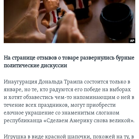
Learning English
СОЦИАЛЬНЫЕ СЕТИ
Языки
На странице отзывов о товаре развернулись бурные
политические дискуссии
Инаугурация Дональда Трампа состоится только в
январе, но те, кто радуются его победе на выборах
и хотят обзавестись чем-то напоминающим о ней в
течение всех праздников, могут приобрести
елочное украшение со знаменитым слоганом
республиканца «Сделаем Америку снова великой».
Игрушка в виде красной шапочки, похожей на ту, в