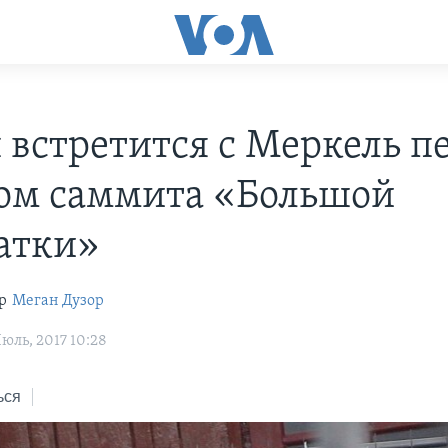
 встретится с Меркель п
ом саммита «Большой
атки»
р
Меган Дузор
юль, 2017 10:28
ься