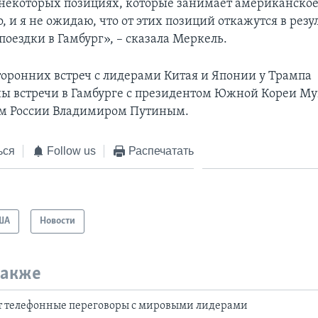
некоторых позициях, которые занимает американско
, и я не ожидаю, что от этих позиций откажутся в резу
оездки в Гамбург», – сказала Меркель.
оронних встреч с лидерами Китая и Японии у Трампа
ы встречи в Гамбурге с президентом Южной Кореи М
ом России Владимиром Путиным.
ься
Follow us
Распечатать
ША
Новости
также
т телефонные переговоры с мировыми лидерами