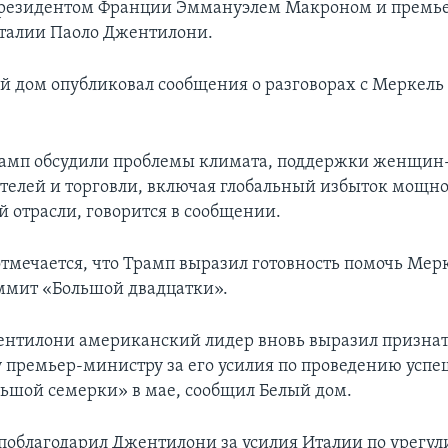
президентом Франции Эммануэлем Макроном и премь
талии Паоло Джентилони.
й дом опубликовал сообщения о разговорах с Меркель
амп обсудили проблемы климата, поддержки женщин
елей и торговли, включая глобальный избыток мощно
й отрасли, говорится в сообщении.
отмечается, что Трамп выразил готовность помочь Мер
ммит «Большой двадцатки».
жентилони американский лидер вновь выразил призна
 премьер-министру за его усилия по проведению успе
ьшой семерки» в мае, сообщил Белый дом.
поблагодарил Джентилони за усилия Италии по урегу