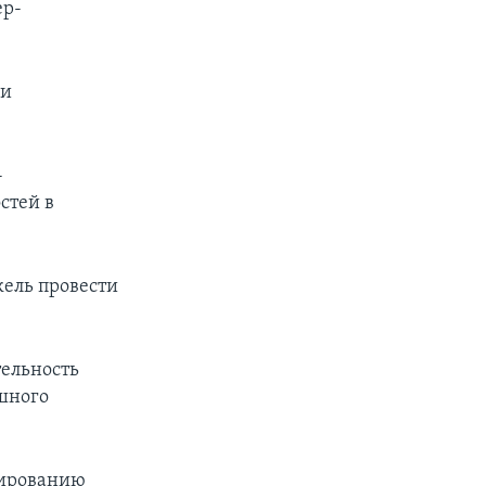
ер-
 и
-
стей в
кель провести
тельность
шного
лированию