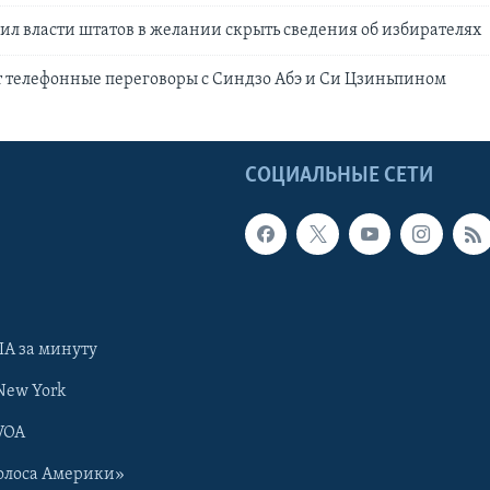
ил власти штатов в желании скрыть сведения об избирателях
 телефонные переговоры с Синдзо Абэ и Си Цзиньпином
Ы
СОЦИАЛЬНЫЕ СЕТИ
А за минуту
New York
VOA
олоса Америки»