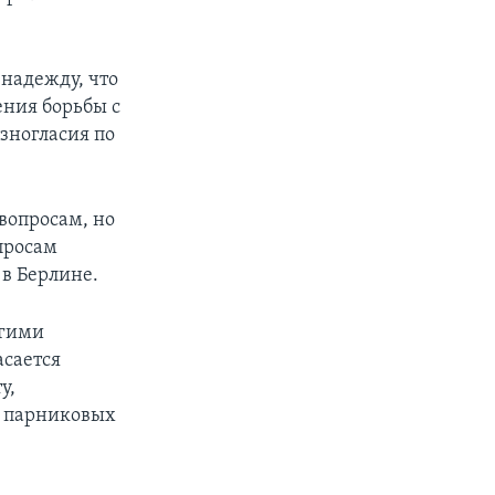
 надежду, что
ения борьбы с
зногласия по
 вопросам, но
опросам
в Берлине.
угими
асается
у,
в парниковых