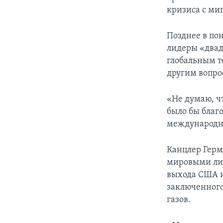
кризиса с ми
Позднее в по
лидеры «двад
глобальным т
другим вопро
«Не думаю, чт
было бы благо
международно
Канцлер Герм
мировыми лид
выхода США и
заключенного
газов.