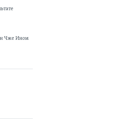
е
льтате
ун Чже Ином