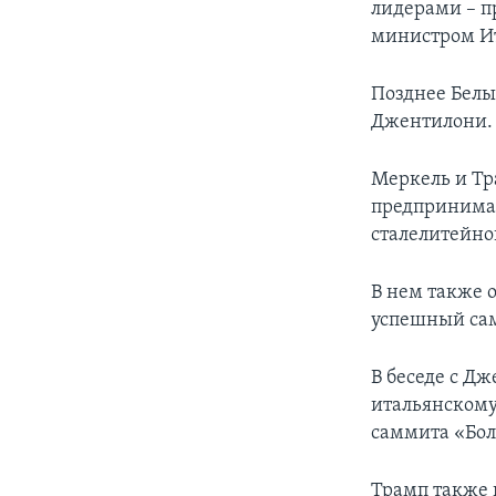
лидерами – 
министром И
Позднее Белы
Джентилони.
Меркель и Тр
предпринимат
сталелитейно
В нем также 
успешный са
В беседе с Д
итальянскому
саммита «Бол
Трамп также 