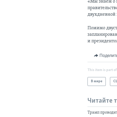
«Мы знаем о 
правительство
двухдневной п
Помимо двуст
запланирован
и президент
Поделит
This item is part of
В мире
С
Читайте 
Трамп проводи