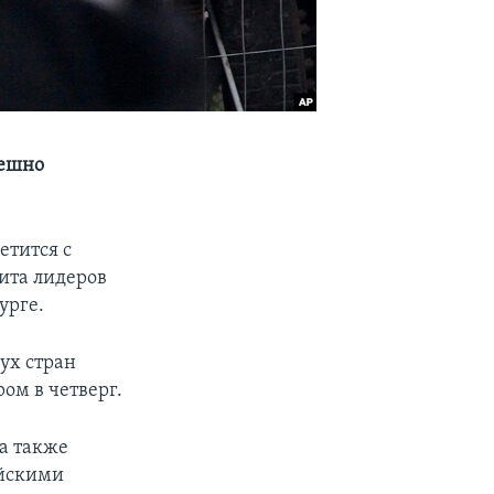
пешно
етится с
ита лидеров
урге.
ух стран
ом в четверг.
 а также
ейскими