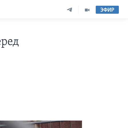
ЭФИР
еред