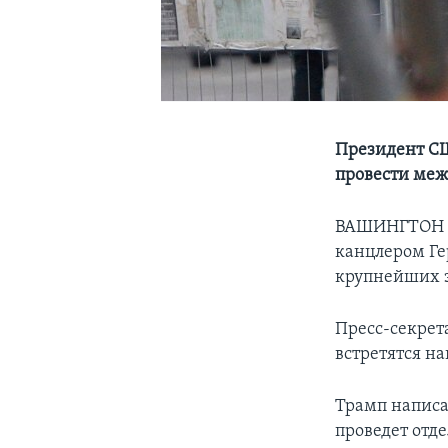
Президент СШ
провести ме
ВАШИНГТОН – 
канцлером Ге
крупнейших э
Пресс-секрет
встретятся н
Трамп написал
проведет отд