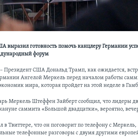
А выразил готовность помочь канцлеру Германии ус
ждународный форум
Президент США Дональд Трамп, как ожидается, встр
рмании Ангелой Меркель перед началом работы самм
кономик мира, которая пройдет на этой неделе в Гамб
арь Меркель Штеффен Зайберт сообщил, что лидеры дв
акануне саммита «Большой двадцатки», вероятно, вечер
 в Твиттере, что он поговорит по телефону с Меркель,
ельные телефонные разговоры с двумя другими европ