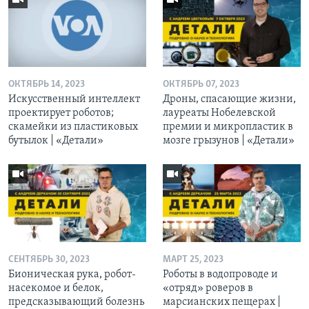
ОКТЯБРЬ 14, 2023
ОКТЯБРЬ 07, 2023
Искусственный интеллект
Дроны, спасающие жизни,
проектирует роботов;
лауреаты Нобелевской
скамейки из пластиковых
премии и микропластик в
бутылок | «Детали»
мозге грызунов | «Детали»
СЕНТЯБРЬ 30, 2023
МАРТ 25, 2023
Бионическая рука, робот-
Роботы в водопроводе и
насекомое и белок,
«отряд» роверов в
предсказывающий болезнь
марсианских пещерах |