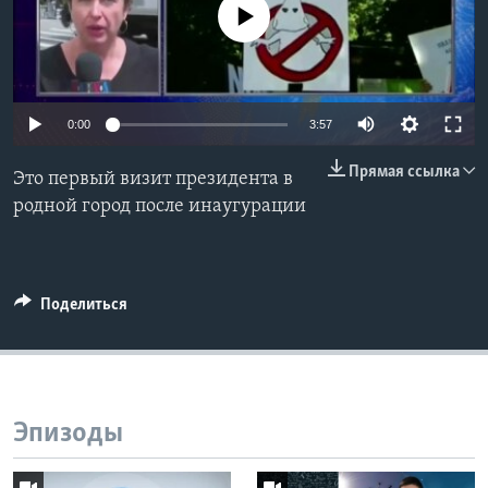
No media source currently available
Learning English
СОЦИАЛЬНЫЕ СЕТИ
0:00
3:57
Прямая ссылка
Это первый визит президента в
Языки
родной город после инаугурации
Поделиться
Эпизоды