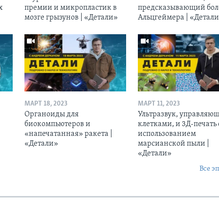
х
премии и микропластик в
предсказывающий бол
мозге грызунов | «Детали»
Альцгеймера | «Детал
МАРТ 18, 2023
МАРТ 11, 2023
Органоиды для
Ультразвук, управляю
биокомпьютеров и
клетками, и 3Д-печать 
«напечатанная» ракета |
использованием
«Детали»
марсианской пыли |
«Детали»
Все э
Ы