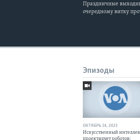
Праздничные выходны
очередному витку про
Эпизоды
ОКТЯБРЬ 14, 2023
Искусственный интелле
проектирует роботов;