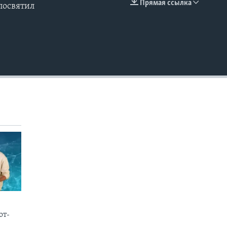
Прямая ссылка
посвятил
EMBED
от-