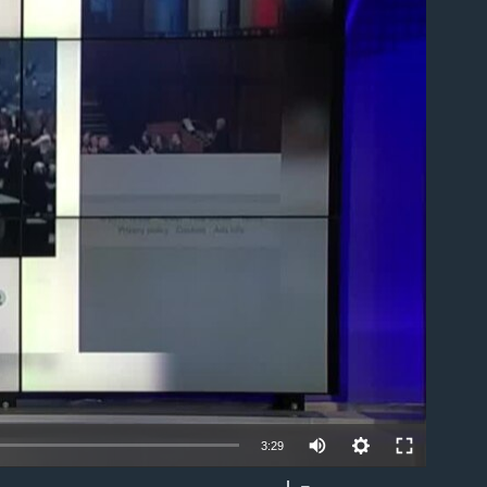
able
3:29