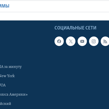
АММЫ
Ы
СОЦИАЛЬНЫЕ СЕТИ
А за минуту
New York
VOA
олоса Америки»
ийский