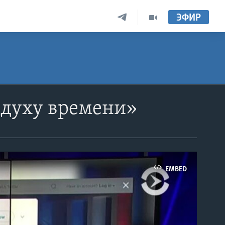
ЭФИР
 духу времени»
EMBED