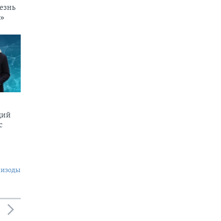
езнь
и»
щий
c
пизоды