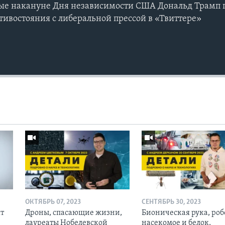
е накануне Дня независимости США Дональд Трамп 
тивостояния с либеральной прессой в «Твиттере»
ОКТЯБРЬ 07, 2023
СЕНТЯБРЬ 30, 2023
кт
Дроны, спасающие жизни,
Бионическая рука, роб
лауреаты Нобелевской
насекомое и белок,