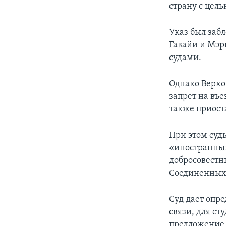
страну с цель
Указ был заб
Гавайи и Мэр
судами.
Однако Верхо
запрет на въ
также приост
При этом судь
«иностранных
добросовестн
Соединенных
Суд дает опр
связи, для ст
предложение 