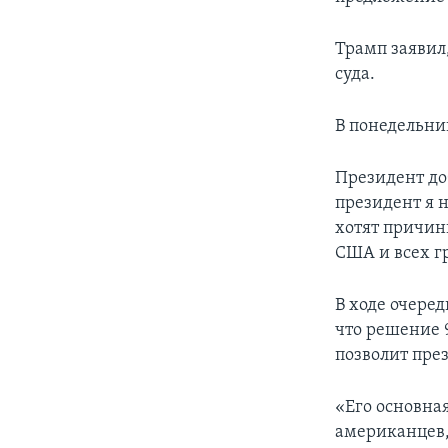
Трамп заявил,
суда.
В понедельни
Президент до
президент я 
хотят причин
США и всех г
В ходе очере
что решение 
позволит пре
«Его основна
американцев,