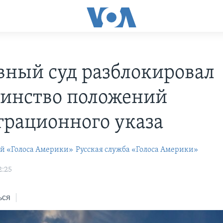
вный суд разблокировал
инство положений
рационного указа
ей «Голоса Америки»
Русская служба «Голоса Америки»
2:25
ься