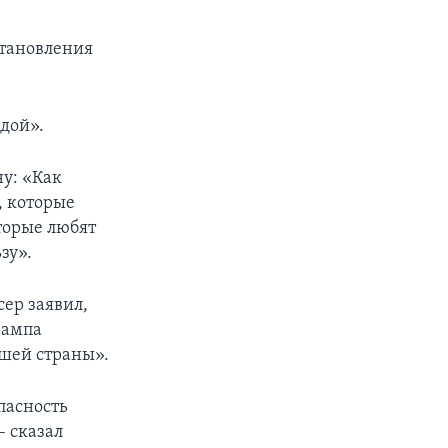
остановления
дой».
у: «Как
, которые
торые любят
зу».
сер заявил,
рампа
шей страны».
пасность
– сказал