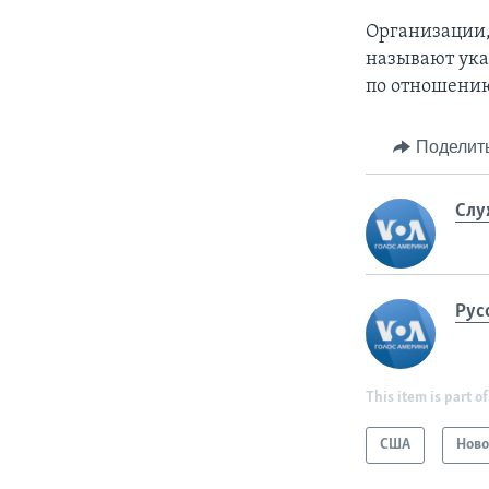
Организации,
называют ука
по отношению
Поделит
Слу
Рус
This item is part of
США
Ново