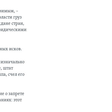
твимым, –
власти груз
дане стран,
юридическими
ных исков.
о изначально
, штат
па, счел его
е о запрете
аниях: этот