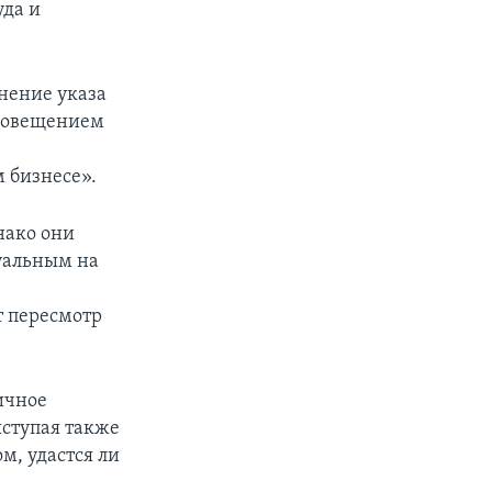
уда и
нение указа
оповещением
м бизнесе».
днако они
туальным на
т пересмотр
ичное
ыступая также
м, удастся ли