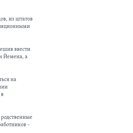
ов, из штатов
елляционными
решив ввести
и Йемена, а
ться на
чии
 в
о родственные
работников –