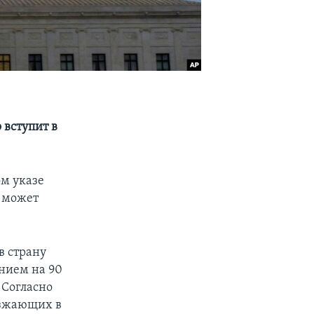
 вступит в
м указе
а может
в страну
нием на 90
 Согласно
езжающих в