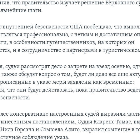
нив, что правительство изучает решение Верховного с
альнейшие шаги.
 внутренней безопасности США пообещало, что выпол
ствляться профессионально, с четким и достаточным 
ти, в особенности путешественников, на которых он
тся, и в сотрудничестве с партнерами в туристическо
, судьи рассмотрят дело о запрете на въезд осенью, о
 также обсудят вопрос о том, будет ли дело все еще ак
Прописанные в указе меры заявлены как временные:
я, что они будут действовать, пока правительство веде
езопасности.
олее консервативно настроенных судей выразили част
 вынесенным постановлением. Судья Кларенс Томас, в
 Нила Горсача и Сэмюела Алито, выразил сомнение в то
астичное соблюдение указа.