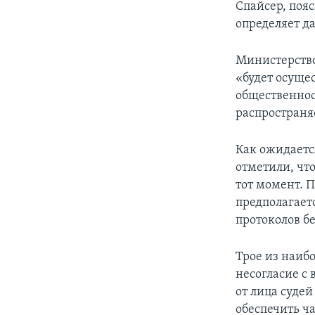
Спайсер, пояс
определяет д
Министерство
«будет осуще
общественнос
распространяе
Как ожидается
отметили, что
тот момент. 
предполагаетс
протоколов б
Трое из наиб
несогласие с
от лица судей
обеспечить ч