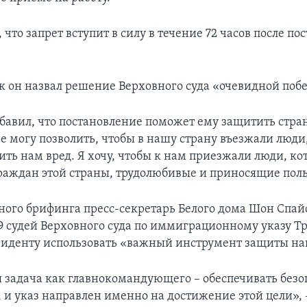
 что запрет вступит в силу в течение 72 часов после п
к он назвал решение Верховного суда «очевидной побе
бавил, что постановление поможет ему защитить стран
не могу позволить, чтобы в нашу страну въезжали люди
ить нам вред. Я хочу, чтобы к нам приезжали люди, ко
раждан этой страны, трудолюбивые и приносящие поль
дного брифинга пресс-секретарь Белого дома Шон Спай
9 судей Верховного суда по иммиграционному указу Т
зиденту использовать «важный инструмент защиты на
я задача как главнокомандующего – обеспечивать безо
 и указ направлен именно на достижение этой цели», 