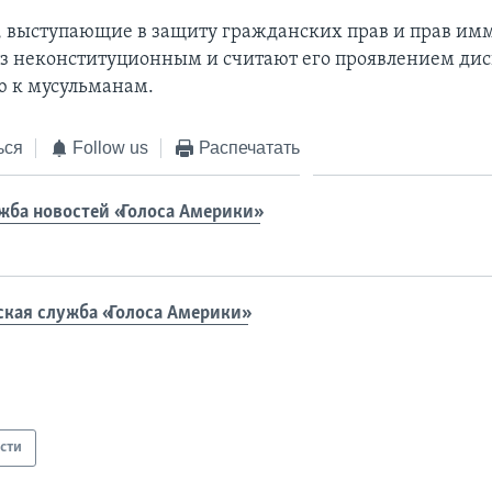
 выступающие в защиту гражданских прав и прав им
з неконституционным и считают его проявлением д
 к мусульманам.
ься
Follow us
Распечатать
жба новостей «Голоса Америки»
ская служба «Голоса Америки»
сти