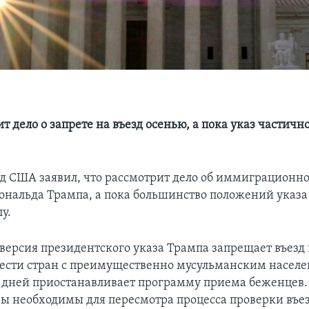
т дело о запрете на въезд осенью, а пока указ частично
д США заявил, что рассмотрит дело об иммиграционно
ональда Трампа, а пока большинство положений указ
у.
версия президентского указа Трампа запрещает въезд 
сти стран с преимущественно мусульманским населе
0 дней приостанавливает программу приема беженцев.
еры необходимы для пересмотра процесса проверки въ