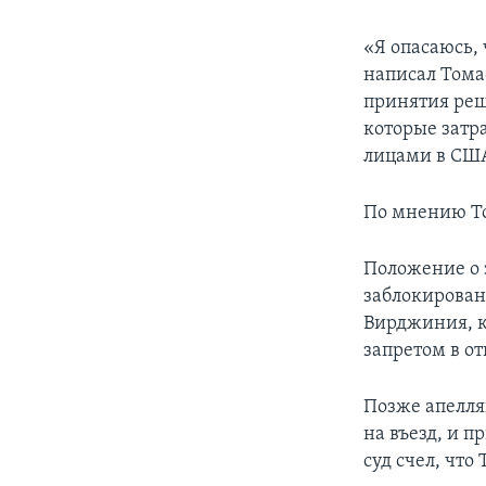
«Я опасаюсь,
написал Томас
принятия реш
которые затр
лицами в СШ
По мнению То
Положение о 
заблокирован
Вирджиния, к
запретом в о
Позже апелля
на въезд, и п
суд счел, что