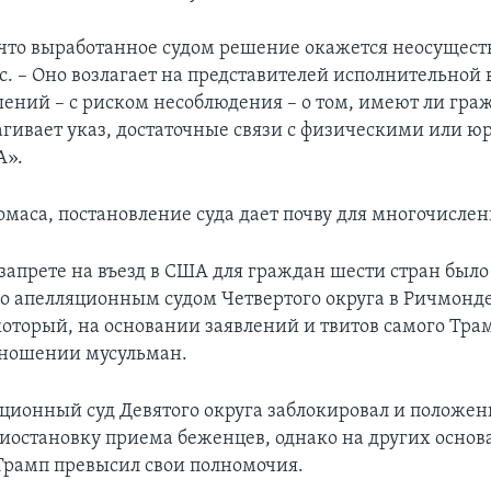
 что выработанное судом решение окажется неосущес
. – Оно возлагает на представителей исполнительной 
ений – с риском несоблюдения – о том, имеют ли граж
агивает указ, достаточные связи с физическими или 
А».
маса, постановление суда дает почву для многочислен
запрете на въезд в США для граждан шести стран был
о апелляционным судом Четвертого округа в Ричмонде
оторый, на основании заявлений и твитов самого Трам
тношении мусульман.
ционный суд Девятого округа заблокировал и положени
риостановку приема беженцев, однако на других основ
 Трамп превысил свои полномочия.