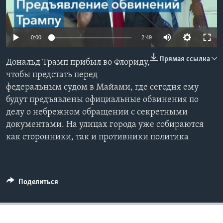
Learning English
0:00
2:49
СОЦИАЛЬНЫЕ СЕТИ
Прямая ссылка
Дональд Трамп прибыл во Флориду,
чтобы предстать перед
федеральным судом в Майами, где сегодня ему
Языки
будут предъявлены официальные обвинения по
делу о небрежном обращении с секретными
документами. На улицах города уже собираются
как сторонники, так и противники политика
Поделиться