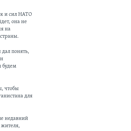
ск и сил НАТО
дет, она не
ня на
 страны.
 дал понять,
Он
м будем
ы, чтобы
ганистана для
ле недавний
х жителя,