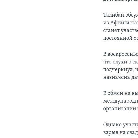
Талибан обсу
из Афганистан
станет участ
постоянной о
В воскресень
что слухи о 
подчеркнул, 
назначена да
В обмен на в
международны
организации 
Однако участ
взрыв на свад