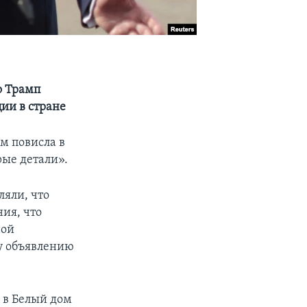
о Трамп
ии в стране
м повисла в
рые детали».
ляли, что
ия, что
ной
у объявлению
 в Белый дом