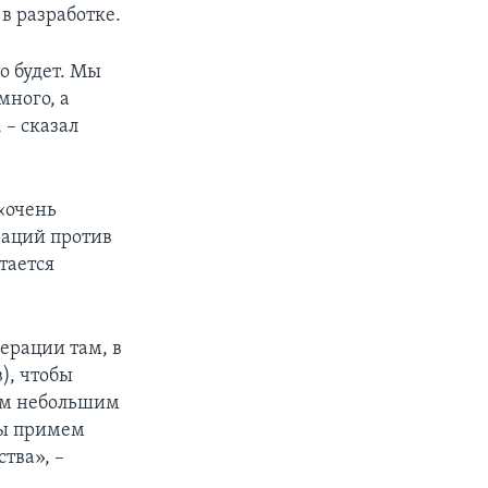
в разработке.
о будет. Мы
много, а
 – сказал
«очень
раций против
тается
ерации там, в
), чтобы
им небольшим
мы примем
тва», –