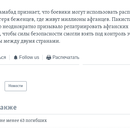
амабад признает, что боевики могут использовать рас
геря беженцев, где живут миллионы афганцев. Пакист
о неоднократно призывало репатриировать афганских
, чтобы силы безопасности смогли взять под контроль 
ы между двумя странами.
ься
Follow us
Распечатать
Новости
также
: не менее 63 погибших