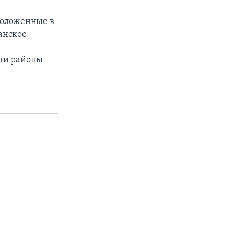
положенные в
анское
эти районы