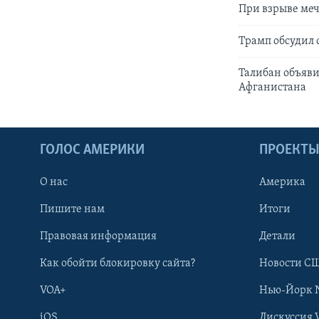
При взрыве меч
Трамп обсудил 
Талибан объяви
Афганистана
ГОЛОС АМЕРИКИ
ПРОЕКТ
О нас
Америка
Пишите нам
Итоги
Правовая информация
Детали
Как обойти блокировку сайта?
Новости СШ
VOA+
Нью-Йорк 
iOS
Дискуссия 