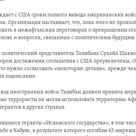
ждает с США сроки полного вывода американских вой
а. Организация настаивает, что, пока этого не произой
вовать в межафганских переговорах о прекращении ог
снове и вопросах, связанных с политическим будущим
е политический представитель Талибана Сухайл Шахин
скором достижении соглашения с США преувеличены. 
что нужно согласовать «некоторые детали», прежде че
та подписания.
ывод иностранных войск Талибан должен принять мер
е террористы не могли использовать территорию Аф
терактов в других странах.
ившиеся теракты «Исламского государства», в том чис
ьбе в Кабуле, в результате которого погибли 63 мирны