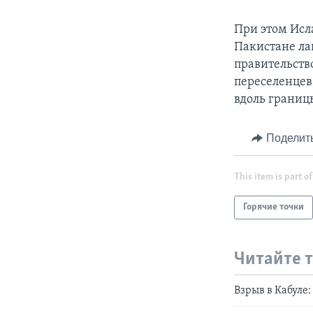
При этом Исл
Пакистане ла
правительств
переселенцев
вдоль границ
Поделит
This item is part of
Горячие точки
Читайте 
Взрыв в Кабуле