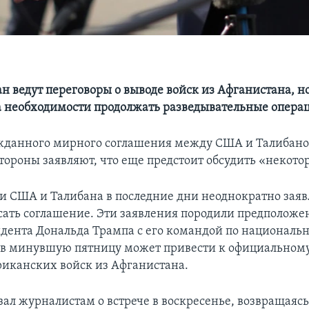
н ведут переговоры о выводе войск из Афганистана, н
а необходимости продолжать разведывательные операц
жданного мирного соглашения между США и Талибано
стороны заявляют, что еще предстоит обсудить «некото
и США и Талибана в последние дни неоднократно заяв
сать соглашение. Эти заявления породили предположен
идента Дональда Трампа с его командой по националь
 в минувшую пятницу может привести к официальном
риканских войск из Афганистана.
зал журналистам о встрече в воскресенье, возвращаясь