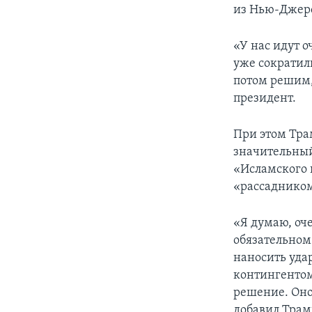
из Нью-Джерси
«У нас идут 
уже сократили
потом решим, 
президент.
При этом Тра
значительный
«Исламского 
«рассадником
«Я думаю, оч
обязательном 
наносить уда
контингентом
решение. Оно 
добавил Трам