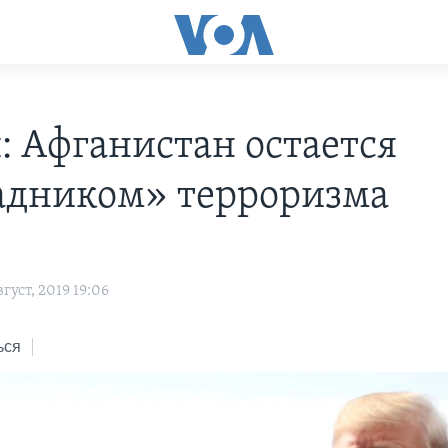
: Афганистан остается
адником» терроризма
густ, 2019 19:06
ься