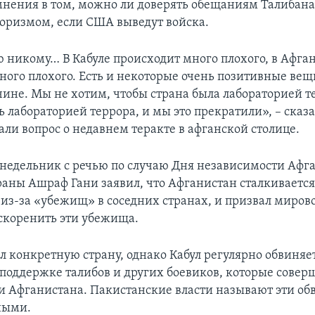
нения в том, можно ли доверять обещаниям Талибана
роризмом, если США выведут войска.
ю никому… В Кабуле происходит много плохого, в Афга
ного плохого. Есть и некоторые очень позитивные вещ
чине. Мы не хотим, чтобы страна была лабораторией т
 лабораторией террора, и мы это прекратили», – сказ
али вопрос о недавнем теракте в афганской столице.
онедельник с речью по случаю Дня независимости Афг
раны Ашраф Гани заявил, что Афганистан сталкивается
из-за «убежищ» в соседних странах, и призвал миров
скоренить эти убежища.
ал конкретную страну, однако Кабул регулярно обвиняе
поддержке талибов и других боевиков, которые совер
и Афганистана. Пакистанские власти называют эти о
ными.