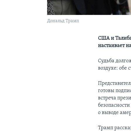
Дональд Трамп
США и Талиба
настаивает н
Судьба долго
воздухе: обе 
Представител
готовы подпи
встреча през
безопасности
о выводе аме
Трамп расска