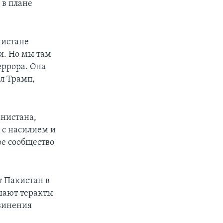
 в плане
нистане
и. Но мы там
еррора. Она
ал Трамп,
анистана,
 с насилием и
ое сообщество
т Пакистан в
шают теракты
бвинения