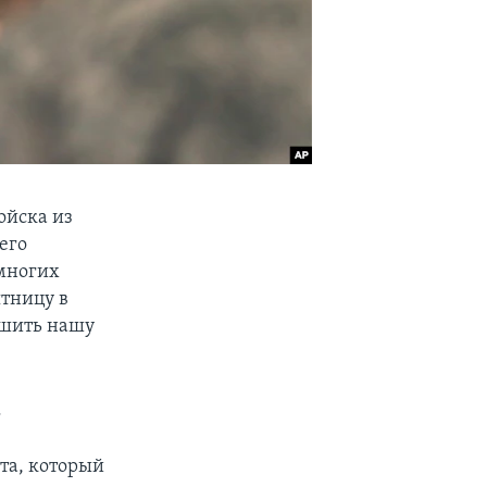
ойска из
его
 многих
тницу в
ршить нашу
.
та, который