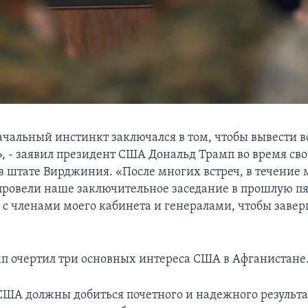
чальный инстинкт заключался в том, чтобы вывести в
, - заявил президент США Дональд Трамп во время сво
в штате Вирджиния. «После многих встреч, в течение
провели наше заключительное заседание в прошлую пя
 с членами моего кабинета и генералами, чтобы заве
п очертил три основных интереса США в Афганистане
США должны добиться почетного и надежного результа