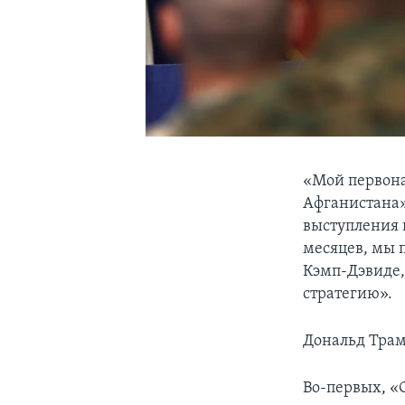
«Мой первона
Афганистана»
выступления 
месяцев, мы 
Кэмп-Дэвиде,
стратегию».
Дональд Трам
Во-первых, «