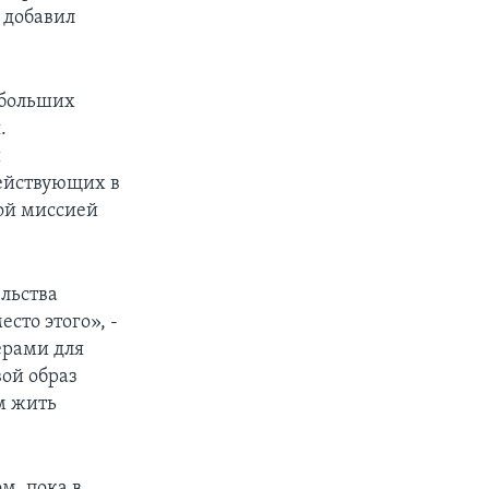
 добавил
 больших
.
и
действующих в
ой миссией
льства
сто этого», -
ерами для
ой образ
м жить
м, пока в