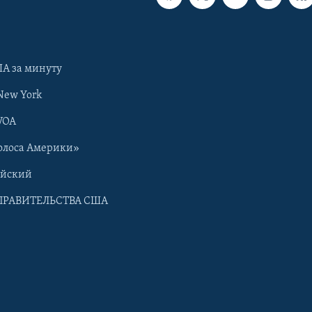
А за минуту
New York
VOA
олоса Америки»
ийский
ПРАВИТЕЛЬСТВА США