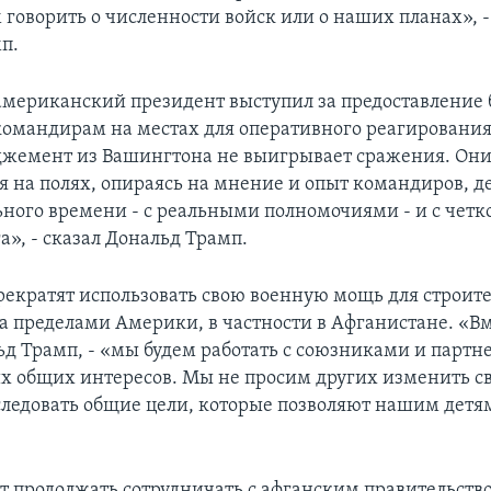
 говорить о численности войск или о наших планах», -
п.
 американский президент выступил за предоставление
омандирам на местах для оперативного реагирования
жемент из Вашингтона не выигрывает сражения. Он
 на полях, опираясь на мнение и опыт командиров, 
ного времени - с реальными полномочиями - и с четк
а», - сказал Дональд Трамп.
екратят использовать свою военную мощь для строите
а пределами Америки, в частности в Афганистане. «Вме
ьд Трамп, - «мы будем работать с союзниками и партн
 общих интересов. Мы не просим других изменить св
следовать общие цели, которые позволяют нашим детя
т продолжать сотрудничать с афганским правительство