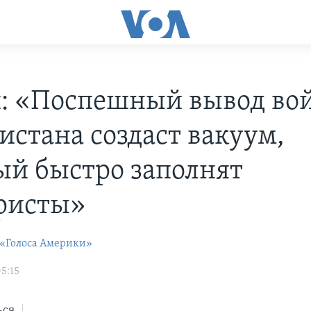
: «Поспешный вывод вой
истана создаст вакуум,
ый быстро заполнят
ристы»
 «Голоса Америки»
05:15
ься