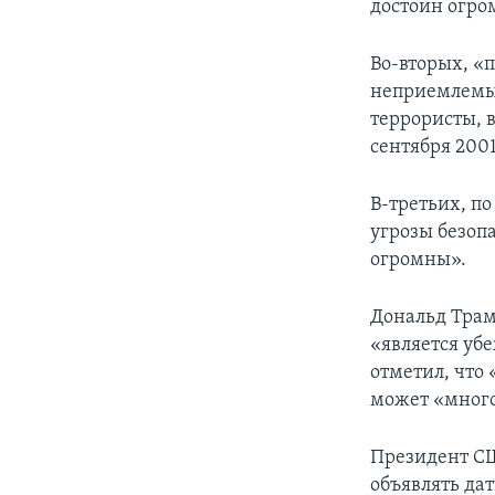
достоин огро
Во-вторых, «
неприемлемы.
террористы, в
сентября 2001
В-третьих, п
угрозы безоп
огромны».
Дональд Трам
«является уб
отметил, что
может «много
Президент СШ
объявлять да