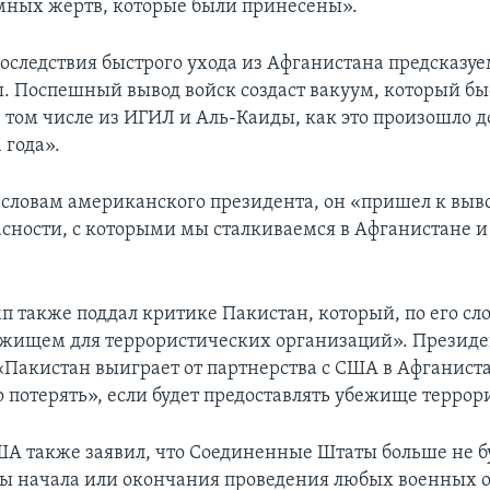
мных жертв, которые были принесены».
последствия быстрого ухода из Афганистана предсказу
 Поспешный вывод войск создаст вакуум, который бы
 том числе из ИГИЛ и Аль-Каиды, как это произошло д
 года».
о словам американского президента, он «пришел к выво
асности, с которыми мы сталкиваемся в Афганистане и
п также поддал критике Пакистан, который, по его сл
ежищем для террористических организаций». Презид
 «Пакистан выиграет от партнерства с США в Афганиста
 потерять», если будет предоставлять убежище террор
А также заявил, что Соединенные Штаты больше не б
ты начала или окончания проведения любых военных 