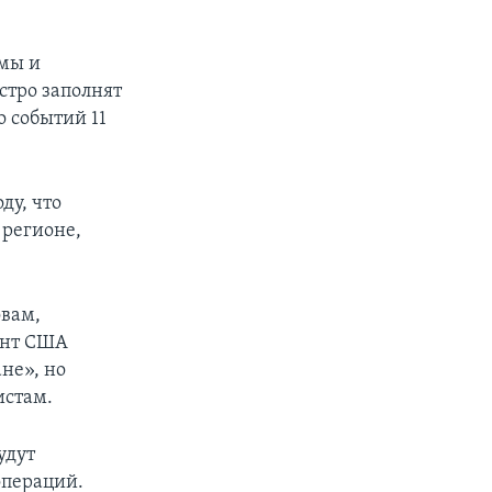
емы и
стро заполнят
о событий 11
ду, что
 регионе,
овам,
ент США
не», но
истам.
удут
операций.