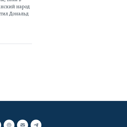
анский народ
етил Дональд