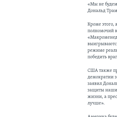
«Мы не будем
Дональд Трам
Кроме этого,
полномочий к
«Макроменед
выигрываются
режиме реаль
победить враг
США также пр
демократии з
заявил Донал
защиты наших
жизни, а пре
лучше».
Америка буде