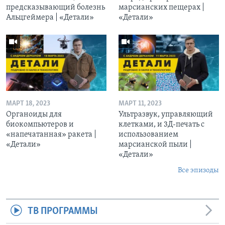
предсказывающий болезнь
марсианских пещерах |
Альцгеймера | «Детали»
«Детали»
МАРТ 18, 2023
МАРТ 11, 2023
Органоиды для
Ультразвук, управляющий
биокомпьютеров и
клетками, и 3Д-печать c
«напечатанная» ракета |
использованием
«Детали»
марсианской пыли |
«Детали»
Все эпизоды
ТВ ПРОГРАММЫ