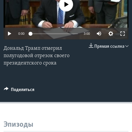
No media source currently available
Learning English
СОЦИАЛЬНЫЕ СЕТИ
0:00
3:00
Прямая ссылка
Дональд Трамп отмерил
Языки
полугодовой отрезок своего
президентского срока
Поделиться
Эпизоды