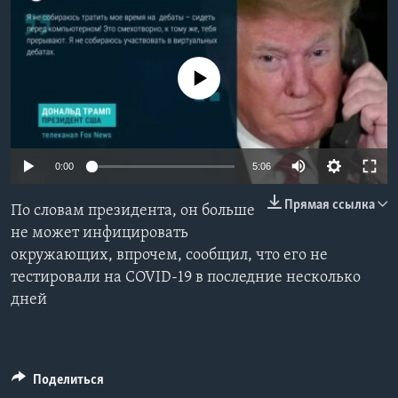
Learning English
No media source currently available
СОЦИАЛЬНЫЕ СЕТИ
Языки
0:00
5:06
Прямая ссылка
По словам президента, он больше
не может инфицировать
окружающих, впрочем, сообщил, что его не
тестировали на COVID-19 в последние несколько
дней
Поделиться