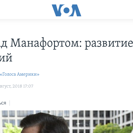
ад Манафортом: развити
ий
 «Голоса Америки»
густ, 2018 17:07
ься