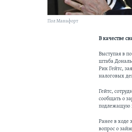
Пол Манафорт
В качестве св
Выступая в п
штаба Дональ
Рик Гейтс, з
налоговых де
Гейтс, сотру
сообщать о з
подлежащую 
Ранее в ходе
вопрос о зай