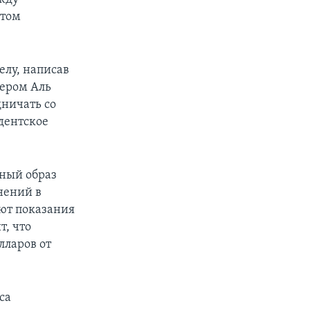
ктом
елу, написав
тером Аль
дничать со
дентское
шный образ
нений в
ют показания
т, что
лларов от
са