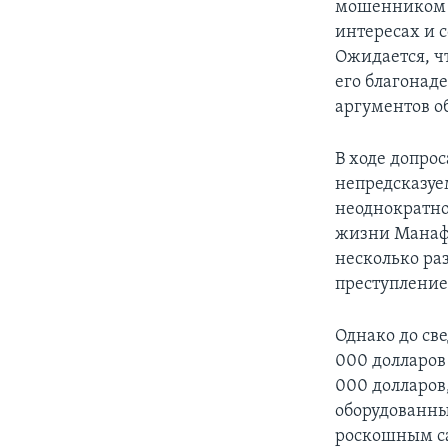
мошенником и
интересах и 
Ожидается, ч
его благонад
аргументов о
В ходе допрос
непредсказуе
неоднократно
жизни Манафо
несколько раз
преступление
Однако до св
000 долларов
000 долларов
оборудованны
роскошным са