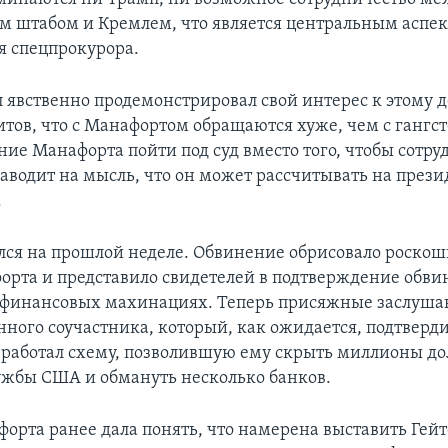
 штабом и Кремлем, что является центральным аспе
я спецпрокурора.
 явственно продемонстрировал свой интерес к этому д
витов, что с Манафортом обращаются хуже, чем с гангс
ие Манафорта пойти под суд вместо того, чтобы сотру
наводит на мысль, что он может рассчитывать на прези
.
лся на прошлой неделе. Обвинение обрисовало роско
рта и представило свидетелей в подтверждение обви
 финансовых махинациях. Теперь присяжные заслуша
ного соучастника, который, как ожидается, подтверди
работал схему, позволившую ему скрыть миллионы до
ужбы США и обмануть несколько банков.
орта ранее дала понять, что намерена выставить Гейт