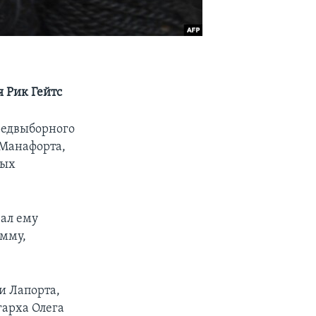
я Рик Гейтс
редвыборного
 Манафорта,
вых
чал ему
умму,
и Лапорта,
гарха Олега