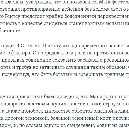
 лжецом, утверждая, что он пользовался Манафортом
совершал противоправные действия без ведома своего 
то Гейтсу предстоит крайне болезненный перекрестный
ежность в качестве свидетеля станет важным испытан
бвинения.
а судья Т.С. Эллис III выступит одновременно в качест
мого фактора. Он чередовал эти роли на протяжении вс
 призывая обвинение сократить рассказы о роскошно
рта и требуя не затягивать слушания таким образом. 
 подчеркнул, что быть богатым и совершать крупные тр
.
едения присяжных было доведено, что Манафорт потра
 на дорогие костюмы, купил жакет из кожи страуса ст
, а также приобрел множество объектов элитной недв
х дорогой техникой, большой теннисный корт, окру
дом, и, по словам одного из свидетелей, «один из са