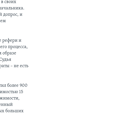
 в своих
начальника.
 допрос, и
ием
ве рефери и
его процесса,
м образе
Судья
аты – не есть
тил более 900
оимостью 15
ижимости,
женный
мых больших