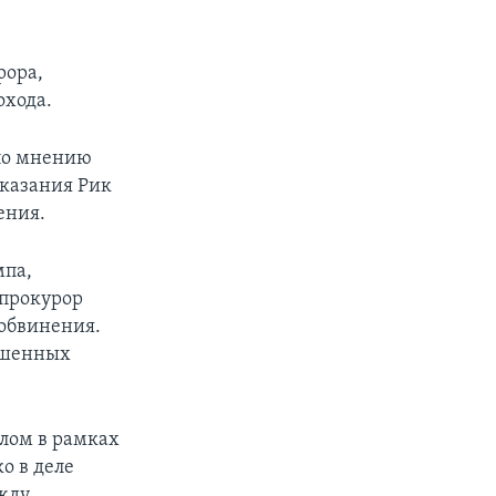
рора,
охода.
 по мнению
оказания Рик
ения.
мпа,
цпрокурор
 обвинения.
ершенных
лом в рамках
о в деле
жду