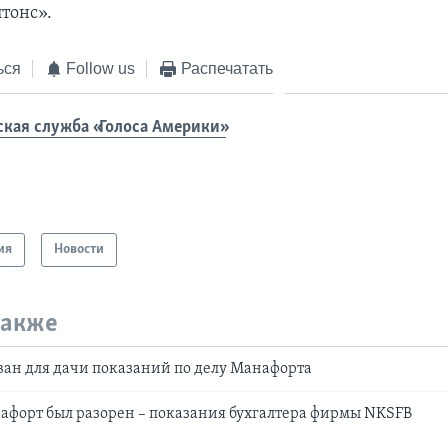
тонс».
ься
Follow us
Распечатать
ская служба «Голоса Америки»
ия
Новости
также
зван для дачи показаний по делу Манафорта
нафорт был разорен – показания бухгалтера фирмы NKSFB