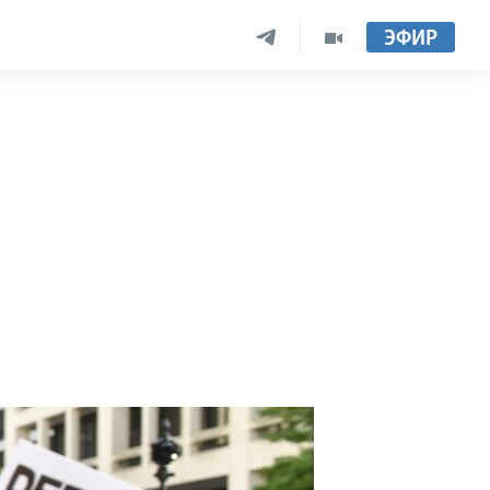
ЭФИР
е