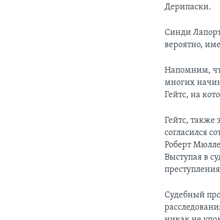
Дерипаски.
Синди Лапорта
вероятно, им
Напомним, чт
многих начин
Гейтс, на кот
Гейтс, также
согласился с
Роберт Мюлле
Выступая в су
преступления
Судебный про
расследовани
никак не упо