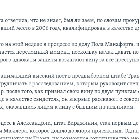
 ответила, что не знает, был ли заем, по словам проку
евший место в 2006 году, квалифицирован в качестве д
о на этой неделе в процессе по делу Пола Манафорта,
ается переломный момент, поскольку начал давать п
орого адвокаты защиты возлагают вину за все преступл
 занимавший высокий пост в предвыборном штабе Тра
отрудничать с расследованием, которым руководит спе
р, после того, как признал свою вину по двум пунктам
де в качестве свидетеля, он впервые расскажет о сов
х, оказавшись лицом к лицу с бывшим начальником.
цесс в Александрии, штат Вирджиния, стал первым де
я Мюллера, которое дошло до жюри присяжных. Однак
минаются ни Трамп, ни возможное сотрудничество ме