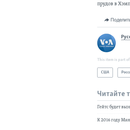
прудов в Хэмп
Поделит
Рус
This item is part of
США
Росс
Читайте 
Гейтс будет вы
К 2016 году Ма