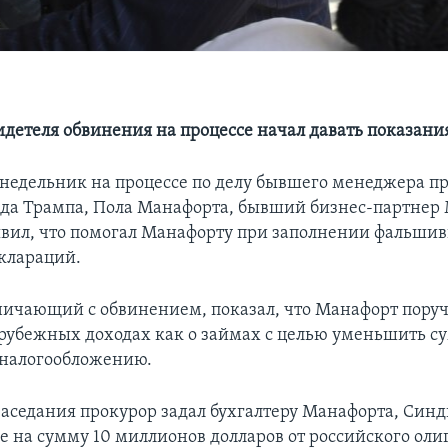
идетеля обвинения на процессе начал давать показани
онедельник на процессе по делу бывшего менеджера п
да Трампа, Пола Манафорта, бывший бизнес-партнер
аявил, что помогал Манафорту при заполнении фальши
клараций.
дничающий с обвинением, показал, что Манафорт пору
арубежных доходах как о займах с целью уменьшить с
налогообложению.
 заседания прокурор задал бухгалтеру Манафорта, Синд
ме на сумму 10 миллионов долларов от российского оли