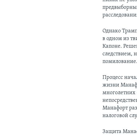
предвыборным
расследовани
Однако Трамп
в одном из т
Капоне. Решен
следствием, 
помилование
Процесс нача
жизни Манафо
многолетних
непосредствен
Манафорт раз
налоговой сл
Защита Манаф