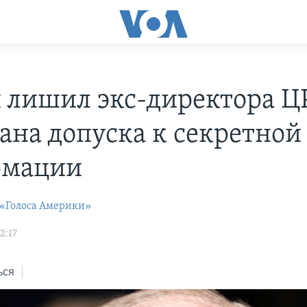
 лишил экс-директора Ц
ана допуска к секретной
рмации
 «Голоса Америки»
2:17
ься