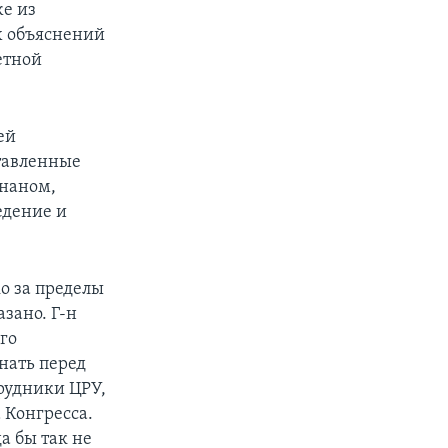
же из
х объяснений
етной
ей
тавленные
ннаном,
едение и
ко за пределы
зано. Г-н
го
знать перед
трудники ЦРУ,
 Конгресса.
а бы так не