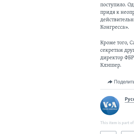
поступило. О
придя к неоп
действительн
Конгресса».
Кроме того, 
секретам дру
директор ФБР
Клэппер.
Поделит
Рус
This item is part of