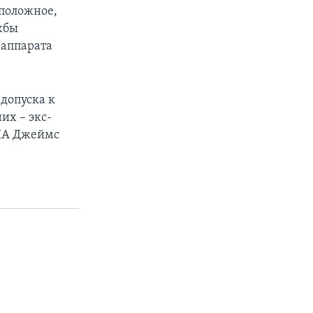
оположное,
жбы
 аппарата
 допуска к
их – экс-
США Джеймс