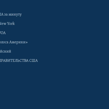
А за минуту
New York
VOA
олоса Америки»
ийский
ПРАВИТЕЛЬСТВА США