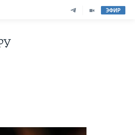
ЭФИР
РУ