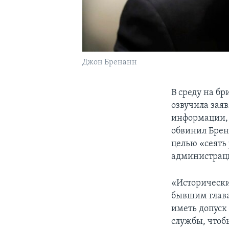
Джон Бренанн
В среду на б
озвучила зая
информации, 
обвинил Бренн
целью «сеять
администрац
«Исторически
бывшим глава
иметь допуск
службы, чтоб