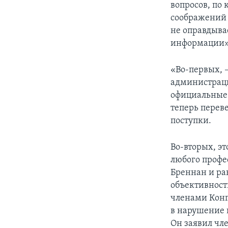
вопросов, по
соображений 
не оправдывае
информации»
«Во-первых, –
администраци
официальные 
теперь перев
поступки.
Во-вторых, эт
любого профе
Бреннан и ра
объективность
членами Конг
в нарушение 
Он заявил чл