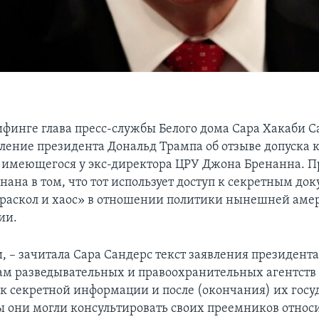
рифинге глава пресс-службы Белого дома Сара Хакаби 
вление президента Дональд Трампа об отзыве допуска 
имеющегося у экс-директора ЦРУ Джона Бренанна. П
ана в том, что тот использует доступ к секретным до
 раскол и хаос» в отношении политики нынешней ам
ии.
, – зачитала Сара Сандерс текст заявления президент
м разведывательных и правоохранительных агентств 
 к секретной информации и после (окончания) их гос
ы они могли консультировать своих преемников относ