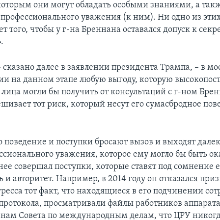
 которым они могут обладать особыми знаниями, а так
профессионального уважения (к ним). Ни одно из эти
т того, чтобы у г-на Бреннана оставался допуск к секр
.
 сказано далее в заявлении президента Трампа, – в мо
и на данном этапе любую выгоду, которую высокопос
лица могли бы получить от консультаций с г-ном Бре
ешивает тот риск, который несут его сумасбродное пов
о поведение и поступки бросают вызов и выходят дале
ссионального уважения, которое ему могло бы быть ока
нее совершал поступки, которые ставят под сомнение е
 и авторитет. Например, в 2014 году он отказался при
ресса тот факт, что находящиеся в его подчинении со
протокола, просматривали файлы работников аппарата
енам Совета по международным делам, что ЦРУ никогд