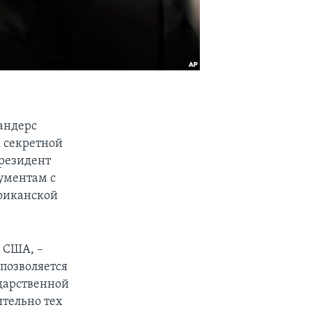
Сандерс
к секретной
резидент
кументам с
ериканской
а США, –
позволяется
ударственной
ительно тех