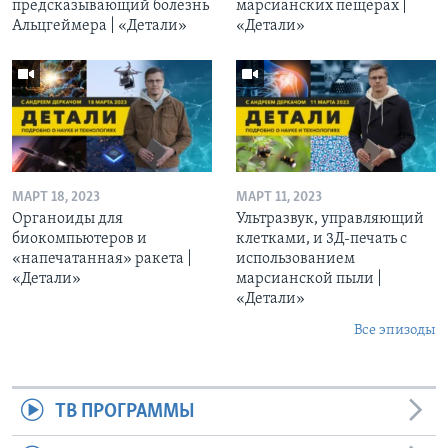
предсказывающий болезнь
марсианских пещерах |
Альцгеймера | «Детали»
«Детали»
МАРТ 18, 2023
МАРТ 11, 2023
Органоиды для
Ультразвук, управляющий
биокомпьютеров и
клетками, и 3Д-печать c
«напечатанная» ракета |
использованием
«Детали»
марсианской пыли |
«Детали»
Все эпизоды
ТВ ПРОГРАММЫ