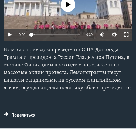
No media source currently available
Learning English
СОЦИАЛЬНЫЕ СЕТИ
0:00
0:39
В связи с приездом президента США Дональда
Языки
Трампа и президента России Владимира Путина, в
столице Финляндии проходят многочисленные
массовые акции протеста. Демонстранты несут
плакаты с надписями на русском и английском
языке, осуждающими политику обоих президентов
Поделиться