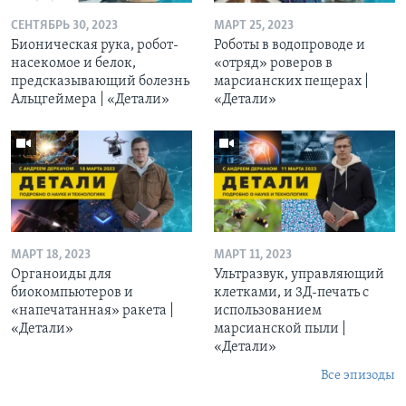
СЕНТЯБРЬ 30, 2023
МАРТ 25, 2023
Бионическая рука, робот-
Роботы в водопроводе и
насекомое и белок,
«отряд» роверов в
предсказывающий болезнь
марсианских пещерах |
Альцгеймера | «Детали»
«Детали»
МАРТ 18, 2023
МАРТ 11, 2023
Органоиды для
Ультразвук, управляющий
биокомпьютеров и
клетками, и 3Д-печать c
«напечатанная» ракета |
использованием
«Детали»
марсианской пыли |
«Детали»
Все эпизоды