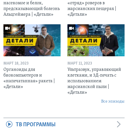
насекомое и белок,
«отряд» роверов в
предсказывающий болезнь
марсианских пещерах |
Альцгеймера | «Детали»
«Детали»
МАРТ 18, 2023
МАРТ 11, 2023
Органоиды для
Ультразвук, управляющий
биокомпьютеров и
клетками, и 3Д-печать c
«напечатанная» ракета |
использованием
«Детали»
марсианской пыли |
«Детали»
Все эпизоды
ТВ ПРОГРАММЫ