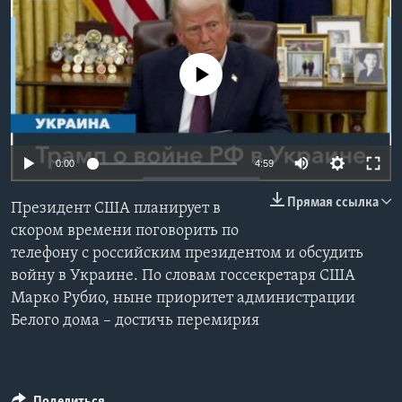
Learning English
No media source currently available
СОЦИАЛЬНЫЕ СЕТИ
Auto
Языки
0:00
4:59
240p
Прямая ссылка
Президент США планирует в
360p
скором времени поговорить по
телефону с российским президентом и обсудить
480p
Auto
240p
360p
480p
войну в Украине. По словам госсекретаря США
720p
Марко Рубио, ныне приоритет администрации
720p
1080p
1080p
Белого дома – достичь перемирия