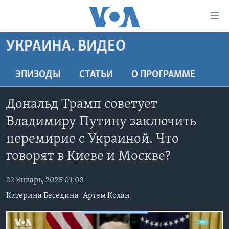
Линки
доступности
Перейти
УКРАИНА. ВИДЕО
на
ГЛАВНОЕ
основной
ПРОГРАММЫ
ЭПИЗОДЫ
СТАТЬИ
O ПРОГРАММЕ
контент
ПРОЕКТЫ
Перейти
АМЕРИКА
Дональд Трамп советует
к
ЭКСПЕРТИЗА
НОВОСТИ ЗА МИНУТУ
УЧИМ АНГЛИЙСКИЙ
основной
Владимиру Путину заключить
ИНТЕРВЬЮ
ИТОГИ
НАША АМЕРИКАНСКАЯ ИСТОРИЯ
навигации
перемирие с Украиной. Что
Перейти
ФАКТЫ ПРОТИВ ФЕЙКОВ
ПОЧЕМУ ЭТО ВАЖНО?
А КАК В АМЕРИКЕ?
говорят в Киеве и Москве?
в
ЗА СВОБОДУ ПРЕССЫ
ДИСКУССИЯ VOA
АРТЕФАКТЫ
поиск
22 Январь, 2025 01:03
УЧИМ АНГЛИЙСКИЙ
ДЕТАЛИ
АМЕРИКАНСКИЕ ГОРОДКИ
Катерина Беседина
Артем Кохан
ВИДЕО
НЬЮ-ЙОРК NEW YORK
ТЕСТЫ
ПОДПИСКА НА НОВОСТИ
АМЕРИКА. БОЛЬШОЕ ПУТЕШЕСТВИЕ