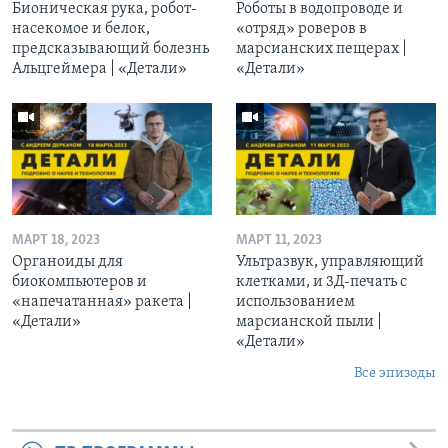
Бионическая рука, робот-
Роботы в водопроводе и
насекомое и белок,
«отряд» роверов в
предсказывающий болезнь
марсианских пещерах |
Альцгеймера | «Детали»
«Детали»
МАРТ 18, 2023
МАРТ 11, 2023
Органоиды для
Ультразвук, управляющий
биокомпьютеров и
клетками, и 3Д-печать c
«напечатанная» ракета |
использованием
«Детали»
марсианской пыли |
«Детали»
Все эпизоды