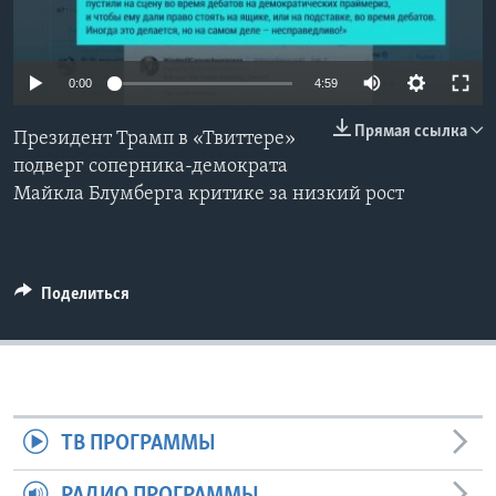
Learning English
0:00
4:59
СОЦИАЛЬНЫЕ СЕТИ
Прямая ссылка
Президент Трамп в «Твиттере»
подверг соперника-демократа
Майкла Блумберга критике за низкий рост
Языки
Поделиться
ТВ ПРОГРАММЫ