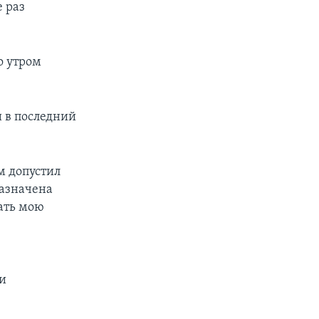
 раз
о утром
и в последний
м допустил
назначена
ать мою
ми