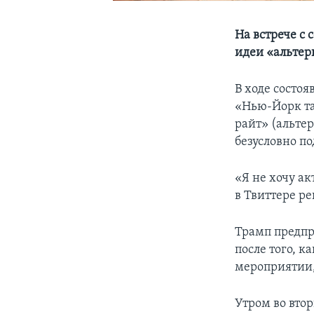
На встрече с
идеи «альте
В ходе состо
«Нью-Йорк та
райт» (альте
безусловно 
«Я не хочу ак
в Твиттере р
Трамп предпр
после того, 
мероприятии,
Утром во втор