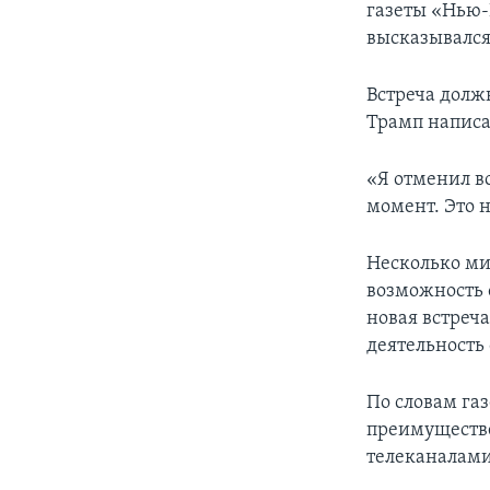
газеты «Нью-
высказывался
Встреча долж
Трамп написал
«Я отменил в
момент. Это н
Несколько ми
возможность 
новая встреч
деятельность
По словам га
преимуществе
телеканалами