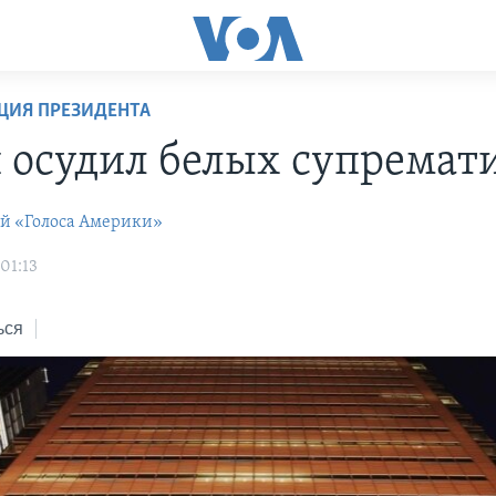
ЦИЯ ПРЕЗИДЕНТА
 осудил белых супремат
ей «Голоса Америки»
01:13
ься