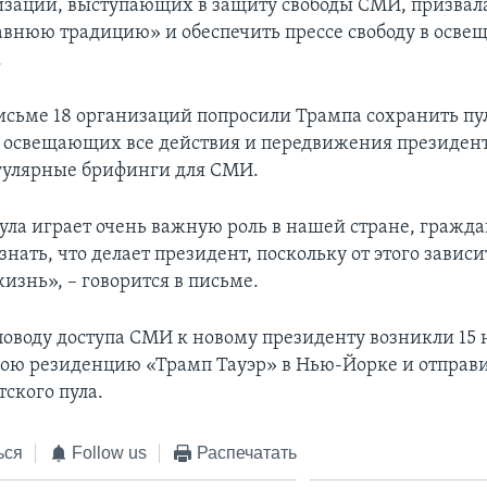
изаций, выступающих в защиту свободы СМИ, призвал
авнюю традицию» и обеспечить прессе свободу в осве
.
исьме 18 организаций попросили Трампа сохранить пу
 освещающих все действия и передвижения президент
гулярные брифинги для СМИ.
пула играет очень важную роль в нашей стране, гражд
нать, что делает президент, поскольку от этого зависи
изнь», – говорится в письме.
поводу доступа СМИ к новому президенту возникли 15 н
вою резиденцию «Трамп Тауэр» в Нью-Йорке и отправ
ского пула.
ься
Follow us
Распечатать