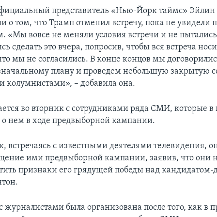
официальный представитель «Нью-Йорк таймс» Эйлин
ли о том, что Трамп отменил встречу, пока не увидели 
. «Мы вовсе не меняли условия встречи и не пытались 
ь сделать это вчера, попросив, чтобы вся встреча но
что мы не согласились. В конце концов мы договорилис
значальному плану и проведем небольшую закрытую с
и колумнистами», – добавила она.
ается во вторник с сотрудниками ряда СМИ, которые в
 о нем в ходе предвыборной кампании.
к, встречаясь с известными деятелями телевидения, о
щение ими предвыборной кампании, заявив, что они 
тить признаки его грядущей победы над кандидатом
тон.
 с журналистами была организована после того, как в 