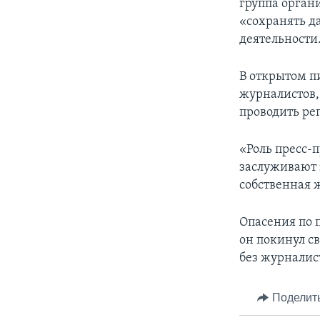
группа орган
«сохранять д
деятельности
В открытом п
журналистов,
проводить ре
«Роль пресс-
заслуживают з
собственная ж
Опасения по 
он покинул с
без журналист
Поделит