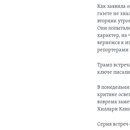
Как заявила 
газете не зна
вторник утром
Они попыталис
характер, на 
вернемся к и
репортерами 
Трамп встреч
ключе писали
В понедельни
критике осве
вовремя заме
Хиллари Клин
Серия встреч