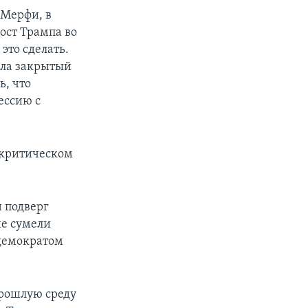
 Мерфи, в
пост Трампа во
это сделать.
сила закрытый
ь, что
ессию с
 критическом
н подверг
не сумели
-демократом
прошлую среду