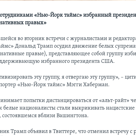
 сотрудниками «Нью-Йорк таймс» избранный президен
рнативных правых»
явшейся во вторник встречи с журналистами и редакто
ймс» Дональд Трамп осудил движение белых супремат
рнативные правые), представляющее собой группу изби
поддерживающую избранного президента США.
тивизировать эту группу, я отвергаю эту группу», – ци
епортер «Нью-Йорк таймс» Мэгги Хаберман.
инимает попытки дистанцироваться от «альт-райт» че
как белые националисты стали выкрикивать нацистские
 состоявшемся вблизи Вашингтона.
ник Трамп объявил в Твиттере, что отменил встречу с