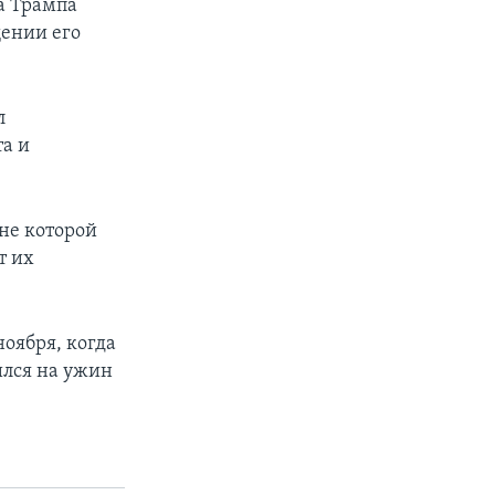
а Трампа
щении его
л
а и
ане которой
т их
оября, когда
ился на ужин