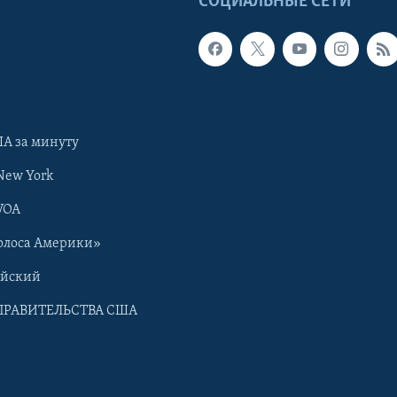
Ы
СОЦИАЛЬНЫЕ СЕТИ
А за минуту
New York
VOA
олоса Америки»
ийский
ПРАВИТЕЛЬСТВА США