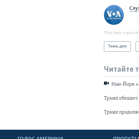
Слу
This item is part of
Темы дня
Читайте 
Нью-Йорк «з
Трамп обещает
Трамп продолж