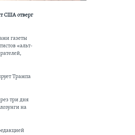
т США отверг
рами газеты
истов «альт-
рателей,
тирует Трампа
рез три дня
 лозунги на
 редакцией