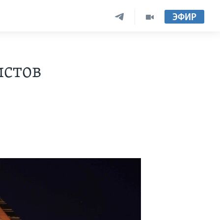
ЭФИР
истов