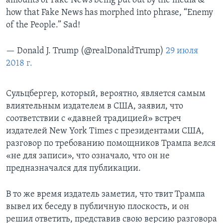
amounts of Fake News being put out by the media &
how that Fake News has morphed into phrase, “Enemy
of the People.” Sad!
— Donald J. Trump (@realDonaldTrump)
29 июля
2018 г.
Сульцбергер, который, вероятно, является самым
влиятельным издателем в США, заявил, что
соответствии с «давней традицией» встреч
издателей New York Times с президентами США,
разговор по требованию помощников Трампа велся
«не для записи», что означало, что он не
предназначался для публикации.
В то же время издатель заметил, что твит Трампа
вывел их беседу в публичную плоскость, и он
решил ответить, представив свою версию разговора