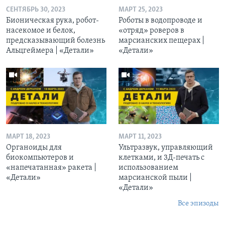
СЕНТЯБРЬ 30, 2023
МАРТ 25, 2023
Бионическая рука, робот-
Роботы в водопроводе и
насекомое и белок,
«отряд» роверов в
предсказывающий болезнь
марсианских пещерах |
Альцгеймера | «Детали»
«Детали»
МАРТ 18, 2023
МАРТ 11, 2023
Органоиды для
Ультразвук, управляющий
биокомпьютеров и
клетками, и 3Д-печать c
«напечатанная» ракета |
использованием
«Детали»
марсианской пыли |
«Детали»
Все эпизоды