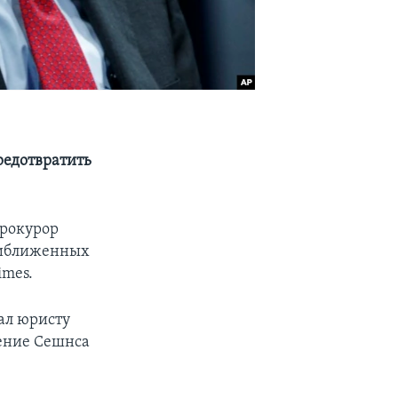
редотвратить
прокурор
риближенных
imes.
ал юристу
ение Сешнса