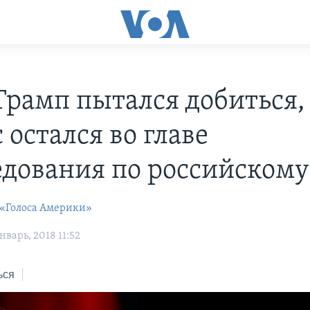
Трамп пытался добиться,
 остался во главе
едования по российскому
 «Голоса Америки»
варь, 2018 11:52
ься