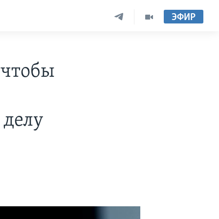
ЭФИР
 чтобы
 делу