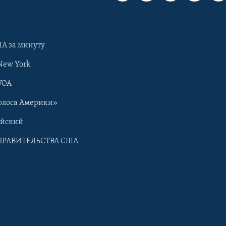
А за минуту
New York
VOA
олоса Америки»
ийский
ПРАВИТЕЛЬСТВА США