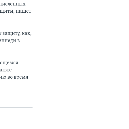
гочисленных
защиты, пишет
 защиту, как,
Кеннеди в
ающемся
также
дию во время