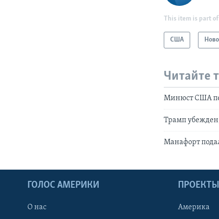
This item is part of
США
Ново
Читайте 
Минюст США пе
Трамп убежден,
Манафорт пода
ГОЛОС АМЕРИКИ
ПРОЕКТ
О нас
Америка