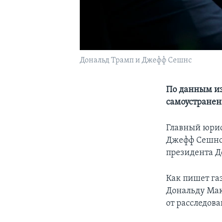
Дональд Трамп и Джефф Сешнс
По данным из
самоустранен
Главный юрис
Джефф Сешнс 
президента До
Как пишет га
Дональду Мак
от расследов