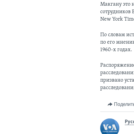
Макгану это н
сотрудников 
New York Tim
По словам ис
по его мнению
1960-х годах.
Распоряжени
расследовани
призвано уст
расследовани
Поделит
Рус