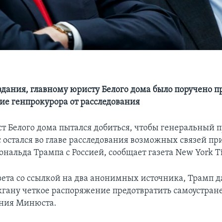
дания, главному юристу Белого дома было поручено п
ие генпрокурора от расследования
т Белого дома пытался добиться, чтобы генеральный 
остался во главе расследования возможных связей п
нальда Трампа с Россией, сообщает газета New York T
зета со ссылкой на два анонимных источника, Трамп д
гану четкое распоряжение предотвратить самоустран
ания Минюста.