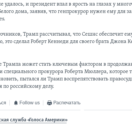
е удалось, и президент впал в ярость на глазах у мно
Белого дома, заявив, что генпрокурор нужен ему для 
es.
точников, Трамп рассчитывал, что Сешнс обеспечит ему
, это сделал Роберт Кеннеди для своего брата Джона 
е Трампа может стать ключевым фактором в продолж
и специального прокурора Роберта Мюллера, которое 
ановить, пытался ли Трамп воспрепятствовать правосу
я по российскому делу.
ься
Follow us
Распечатать
ская служба «Голоса Америки»