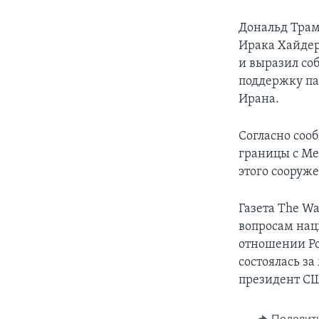
Дональд Трам
Ирака Хайдер
и выразил со
поддержку па
Ирана.
Согласно соо
границы с Мек
этого сооруже
Газета The Wa
вопросам нац
отношении Ро
состоялась за
президент СШ