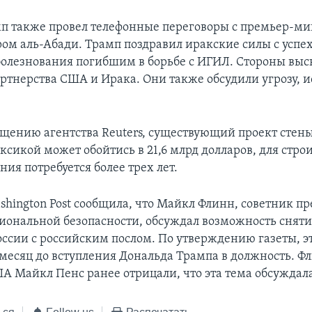
п также провел телефонные переговоры с премьер-м
ом аль-Абади. Трамп поздравил иракские силы с успе
болезнования погибшим в борьбе с ИГИЛ. Стороны выс
ртнерства США и Ирака. Они также обсудили угрозу, 
бщению агентства Reuters, существующий проект стены
сикой может обойтись в 21,6 млрд долларов, для стро
ния потребуется более трех лет.
shington Post сообщила, что Майкл Флинн, советник п
иональной безопасности, обсуждал возможность сняти
ссии с российским послом. По утверждению газеты, эт
 месяц до вступления Дональда Трампа в должность. Ф
А Майкл Пенс ранее отрицали, что эта тема обсуждала