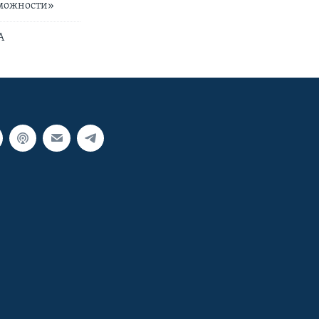
зможности»
А