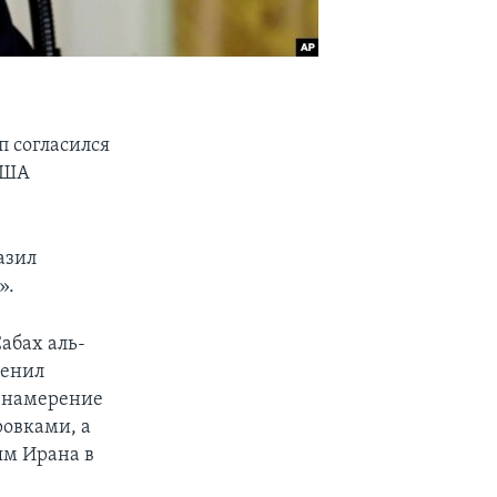
п согласился
 США
азил
».
абах аль-
ценил
и намерение
ровками, а
ям Ирана в