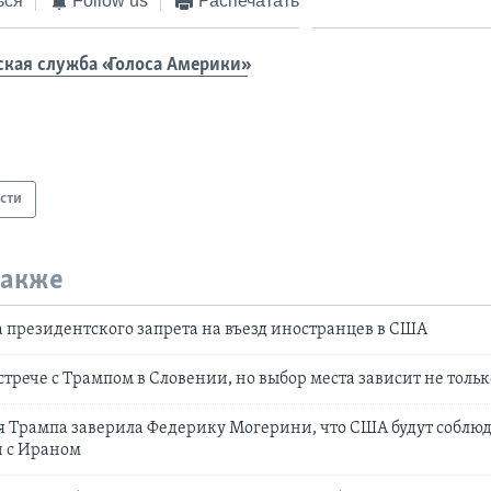
ься
Follow us
Распечатать
ская служба «Голоса Америки»
сти
также
а президентского запрета на въезд иностранцев в США
стрече с Трампом в Словении, но выбор места зависит не толь
Трампа заверила Федерику Могерини, что США будут соблюд
и с Ираном