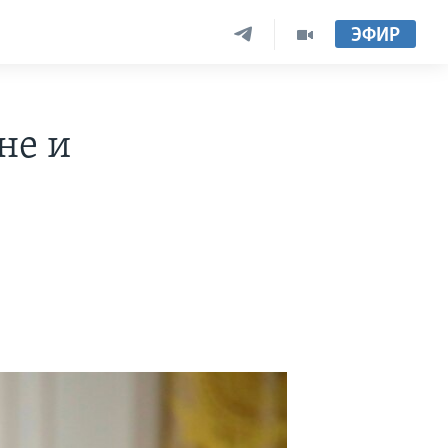
ЭФИР
не и