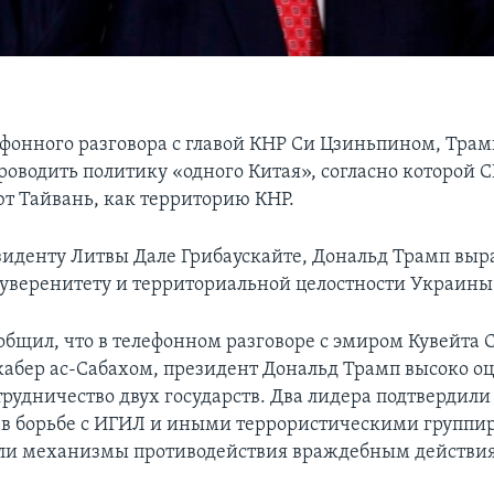
ефонного разговора с главой КНР Си Цзиньпином, Трам
роводить политику «одного Китая», согласно которой
т Тайвань, как территорию КНР.
зиденту Литвы Дале Грибаускайте, Дональд Трамп выр
уверенитету и территориальной целостности Украины
общил, что в телефонном разговоре с эмиром Кувейта С
абер ас-Сабахом, президент Дональд Трамп высоко о
трудничество двух государств. Два лидера подтвердил
 в борьбе с ИГИЛ и иными террористическими группи
ли механизмы противодействия враждебным действи