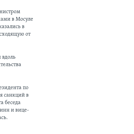
инистром
хами в Мосуле
казались в
исходящую от
 вдоль
ительства
резидента по
я санкций в
а беседа
линн и вице-
сь.