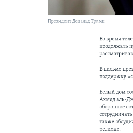
Президент Дональд Трамп
Во время тел
продолжать п
рассматриваю
В письме пре
поддержку «с
Белый дом со
Ахмед аль-Дж
оборонное со
сотрудничать
также обсуди
регионе.