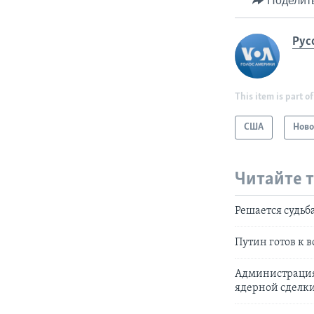
Поделит
Рус
This item is part of
США
Ново
Читайте 
Решается судьб
Путин готов к в
Администрация 
ядерной сделк