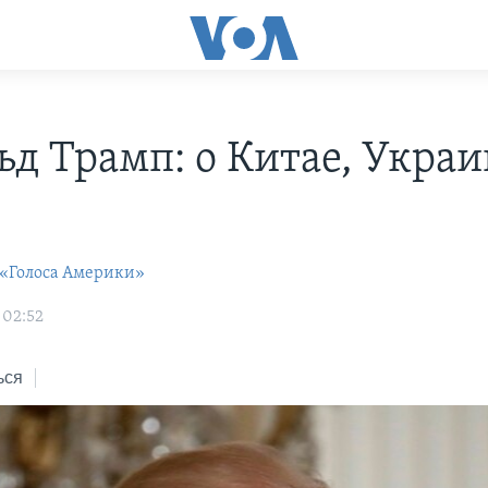
ьд Трамп: о Китае, Украи
 «Голоса Америки»
 02:52
ься