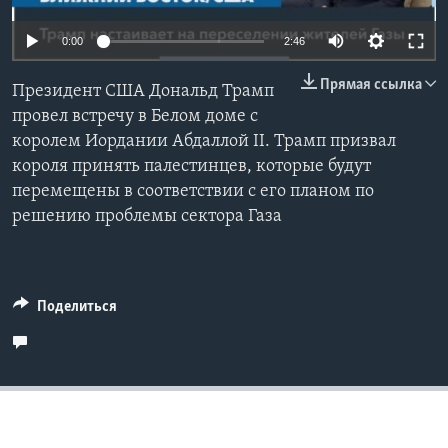
Learning English
Auto
0:00
2:46
240p
Прямая ссылка
СОЦИАЛЬНЫЕ СЕТИ
Президент США Дональд Трамп
360p
провел встречу в Белом доме с
королем Иордании Абдаллой II. Трамп призвал
480p
Auto
240p
360p
480p
короля принять палестинцев, которые будут
720p
Языки
перемещены в соответствии с его планом по
720p
1080p
1080p
решению проблемы сектора Газа
Поделиться