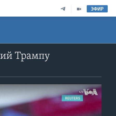
ЭФИР
ний Трампу
EMBED