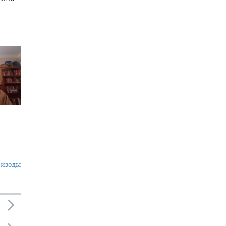
пизоды