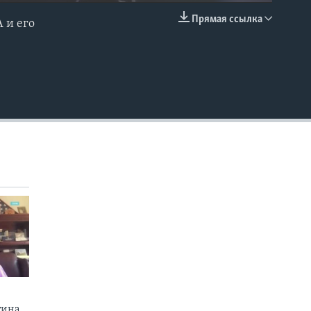
Прямая ссылка
 и его
EMBED
тина