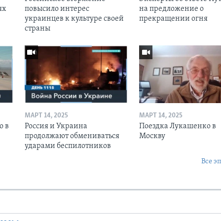
ях
повысило интерес
на предложение о
украинцев к культуре своей
прекращении огня
страны
МАРТ 14, 2025
МАРТ 14, 2025
о в
Россия и Украина
Поездка Лукашенко в
продолжают обмениваться
Москву
ударами беспилотников
Все э
Ы