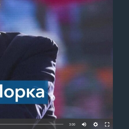
able
3:00