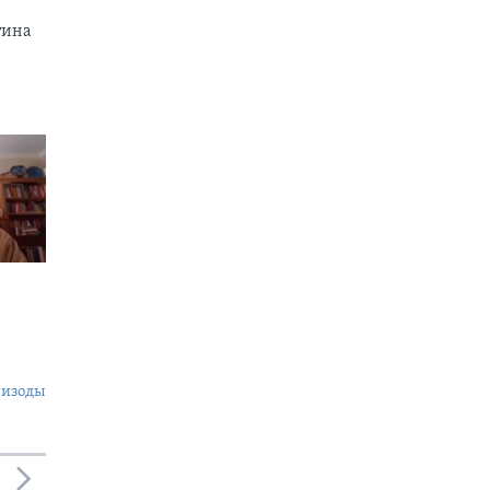
тина
пизоды