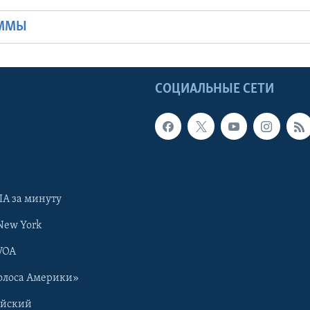
АММЫ
Ы
СОЦИАЛЬНЫЕ СЕТИ
А за минуту
New York
VOA
олоса Америки»
ийский