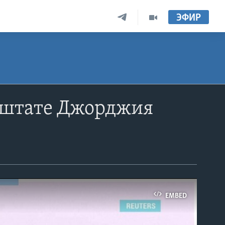
ЭФИР
 штате Джорджия
EMBED