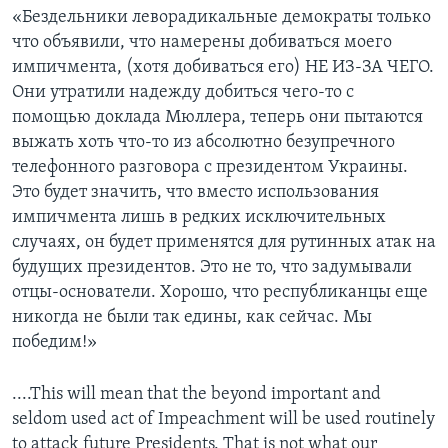
«Бездельники леворадикальные демократы только
что объявили, что намерены добиваться моего
импичмента, (хотя добиваться его) НЕ ИЗ-ЗА ЧЕГО.
Они утратили надежду добиться чего-то с
помощью доклада Мюллера, теперь они пытаются
выжать хоть что-то из абсолютно безупречного
телефонного разговора с президентом Украины.
Это будет значить, что вместо использования
импичмента лишь в редких исключительных
случаях, он будет применятся для рутинных атак на
будущих президентов. Это не то, что задумывали
отцы-основатели. Хорошо, что республиканцы еще
никогда не были так едины, как сейчас. Мы
победим!»
....This will mean that the beyond important and
seldom used act of Impeachment will be used routinely
to attack future Presidents. That is not what our