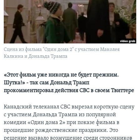
Learning English
СОЦИАЛЬНЫЕ СЕТИ
Сцена из фильма "Один дома 2" с участием Маколея
Калкина и Дональда Трампа
Языки
«Этот фильм уже никогда не будет прежним.
Шутка!» - так сам Дональд Трамп
прокомментировал действия CBC в своем Твиттере
Канадский телеканал CBC вырезал короткую сцену
с участием Дональда Трампа из популярной
комедии «Один дома 2» при показе фильма в
прошедшие рождественские праздники. Это
решение вызвало возмущение среди сторонников