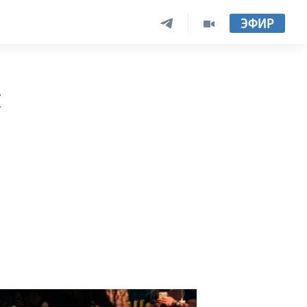
ЭФИР
й