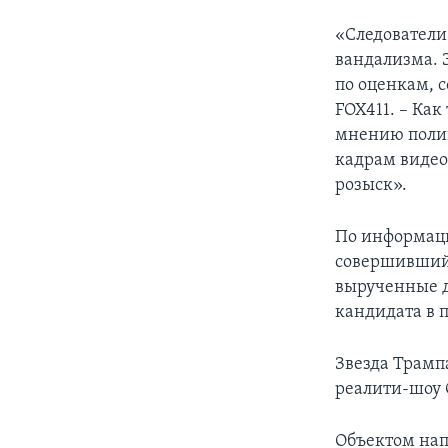
«Следователи
вандализма. 
по оценкам, с
FOX411. – Как
мнению полиц
кадрам видео
розыск».
По информаци
совершивший 
вырученные 
кандидата в 
Звезда Трампа
реалити-шоу C
Объектом нап