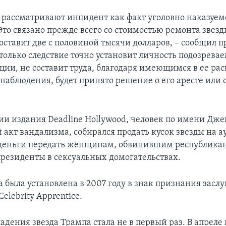
 рассматривают инцидент как факт уголовно наказуем
Это связано прежде всего со стоимостью ремонта звезд
оставит две с половиной тысячи долларов, – сообщил п
 только следствие точно установит личность подозреваем
ии, не составит труда, благодаря имеющимся в ее р
наблюдения, будет принято решение о его аресте или 
и издания Deadline Hollywood, человек по имени Дже
акт вандализма, собирался продать кусок звезды на а
деньги передать женщинам, обвинившим республика
президенты в сексуальных домогательствах.
 была установлена в 2007 году в знак признания заслу
elebrity Apprentice.
адения звезда Трампа стала не в первый раз. В апрел