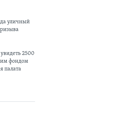
огда уличный
призыва
 увидеть 2500
ским фондом
я палата