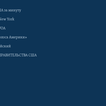
А за минуту
New York
VOA
олоса Америки»
ийский
ПРАВИТЕЛЬСТВА США