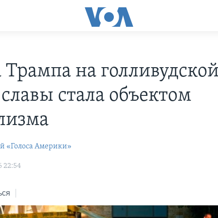
а Трампа на голливудско
 славы стала объектом
лизма
ей «Голоса Америки»
6 22:54
ься