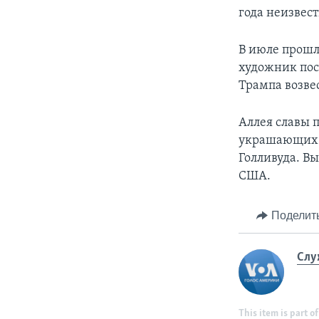
года неизвест
В июле прошло
художник пос
Трампа возве
Аллея славы 
украшающих е
Голливуда. В
США.
Поделит
Слу
This item is part of