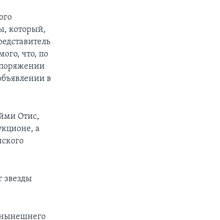
ого
ы, который,
редставитель
ого, что, по
аспоряжении
объявлении в
йми Отис,
укционе, а
нского
г звезды
е нынешнего