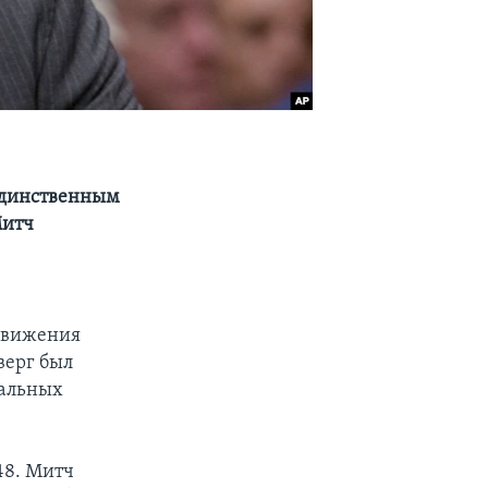
 Единственным
Митч
ыдвижения
верг был
иальных
48. Митч