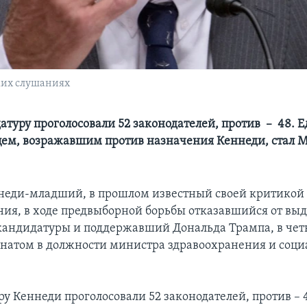
ких слушаниях
датуру проголосовали 52 законодателей, против – 48.
ем, возражавшим против назначения Кеннеди, стал 
ннеди-младший, в прошлом известный своей критикой
ия, в ходе предвыборной борьбы отказавшийся от в
кандидатуры и поддержавший Дональда Трампа, в чет
натом в должности министра здравоохранения и соц
ру Кеннеди проголосовали 52 законодателей, против – 