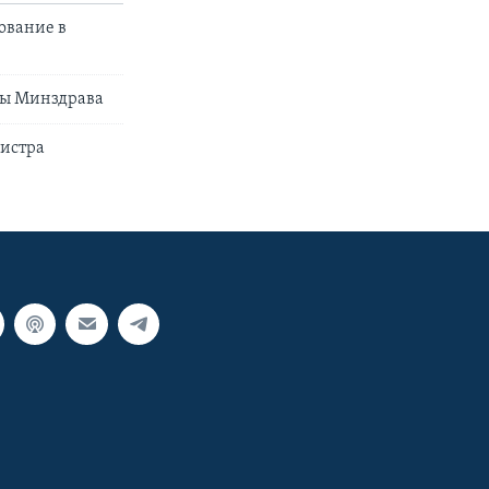
ование в
вы Минздрава
нистра