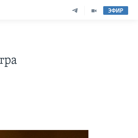
ЭФИР
тра