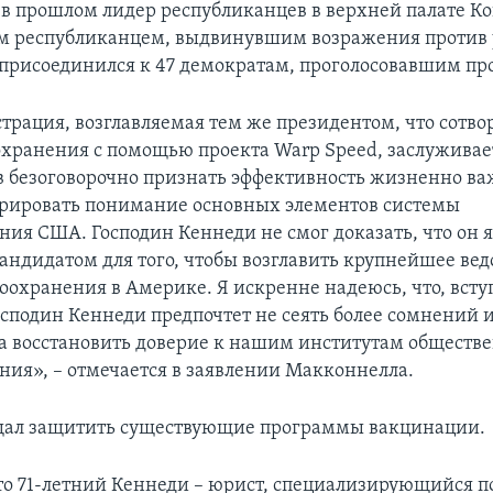
в прошлом лидер республиканцев в верхней палате Кон
м республиканцем, выдвинувшим возражения против
присоединился к 47 демократам, проголосовавшим про
трация, возглавляемая тем же президентом, что сотвор
охранения с помощью проекта Warp Speed, заслуживае
в безоговорочно признать эффективность жизненно в
рировать понимание основных элементов системы
ния США. Господин Кеннеди не смог доказать, что он я
ндидатом для того, чтобы возглавить крупнейшее вед
оохранения в Америке. Я искренне надеюсь, что, всту
осподин Кеннеди предпочтет не сеять более сомнений 
 а восстановить доверие к нашим институтам обществ
ния», – отмечается в заявлении Макконнелла.
щал защитить существующие программы вакцинации.
о 71-летний Кеннеди – юрист, специализирующийся п