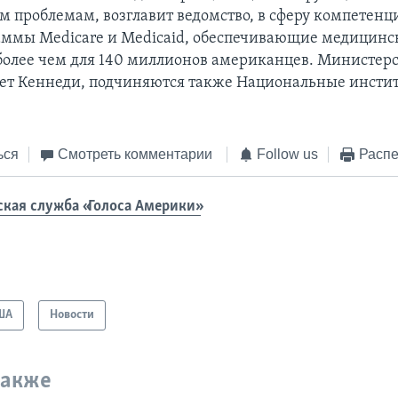
м проблемам, возглавит ведомство, в сферу компетенц
аммы Medicare и Medicaid, обеспечивающие медицинс
более чем для 140 миллионов американцев. Министерст
нет Кеннеди, подчиняются также Национальные инстит
ься
Смотреть комментарии
Follow us
Распе
ская служба «Голоса Америки»
ША
Новости
также