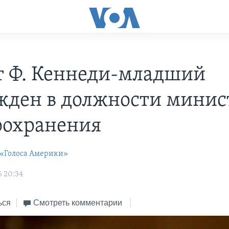
т Ф. Кеннеди-младший
жден в должности минис
оохранения
 «Голоса Америки»
5 20:34
ься
Смотреть комментарии