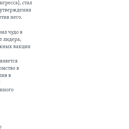
гресса), стал
 утверждения
тив него.
ил чудо в
т лидера,
ажных вакцин
вляется
омство в
пив в
и
енного
о