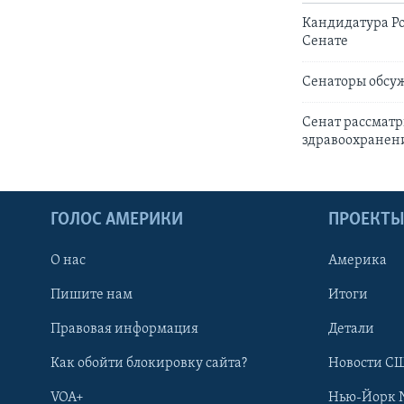
Кандидатура Ро
Сенате
Сенаторы обсуж
Сенат рассматр
здравоохранен
ГОЛОС АМЕРИКИ
ПРОЕКТ
О нас
Америка
Пишите нам
Итоги
Правовая информация
Детали
Как обойти блокировку сайта?
Новости СШ
VOA+
Нью-Йорк 