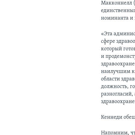
Макконнелл (
единственны
номинанта и 
«Эта админис
сфере здраво
который гото
и продемонст
здравоохране
наилучшим ка
области здрав
должность, г
разногласий,
здравоохране
Кеннеди обе
Напомним, чт