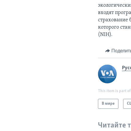
экологически
входят прогр
страхование 
которого ста
(NIH).
Поделит
Рус
This item is part of
В мире
С
Читайте 