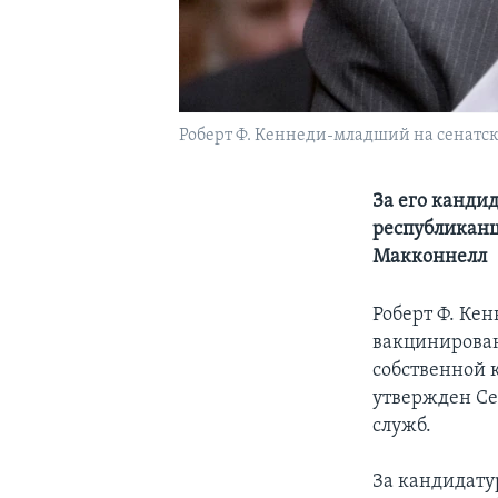
Роберт Ф. Кеннеди-младший на сенатс
За его канди
республиканц
Макконнелл
Роберт Ф. Ке
вакцинирован
собственной 
утвержден Се
служб.
За кандидату