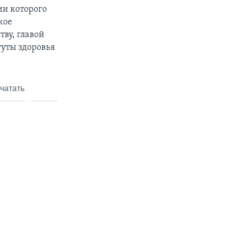
ии которого
кое
ву, главой
уты здоровья
чатать