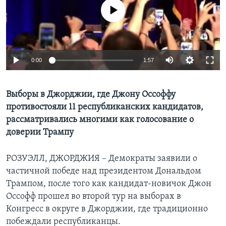
No media source currently available
Learning English
СОЦИАЛЬНЫЕ СЕТИ
0:00
1:57
Языки
Выборы в Джорджии, где Джону Оссоффу
противостояли 11 республиканских кандидатов,
рассматривались многими как голосование о
доверии Трампу
РОЗУЭЛЛ, ДЖОРДЖИЯ – Демократы заявили о
частичной победе над президентом Дональдом
Трампом, после того как кандидат-новичок Джон
Оссофф прошел во второй тур на выборах в
Конгресс в округе в Джорджии, где традиционно
побеждали республиканцы.